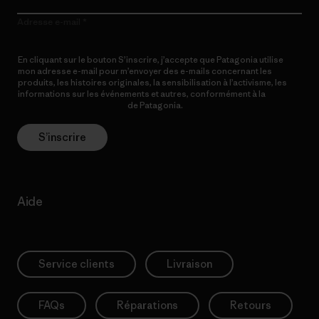
Adresse e-mail
En cliquant sur le bouton S’inscrire, j’accepte que Patagonia utilise
mon adresse e-mail pour m’envoyer des e-mails concernant les
produits, les histoires originales, la sensibilisation à l’activisme, les
informations sur les événements et autres, conformément à la
Politique de confidentialité
de Patagonia.
S’inscrire
Aide
Service clients
Livraison
FAQs
Réparations
Retours