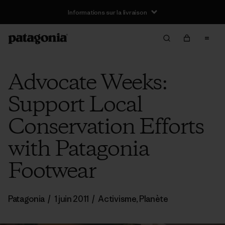
Informations sur la livraison
Advocate Weeks:
Support Local
Conservation Efforts
with Patagonia
Footwear
Patagonia
/
1 juin 2011
/
Activisme
,
Planète