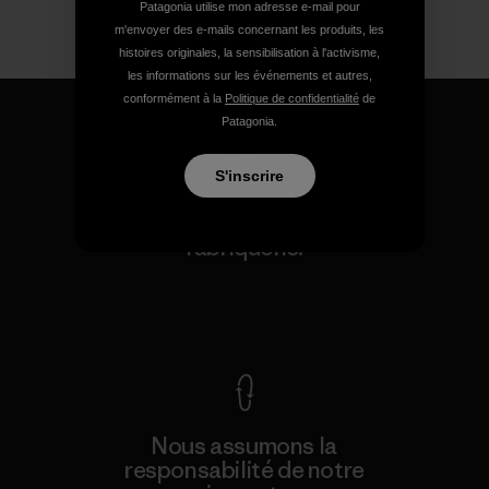
Patagonia utilise mon adresse e-mail pour
m'envoyer des e-mails concernant les produits, les
histoires originales, la sensibilisation à l'activisme,
les informations sur les événements et autres,
conformément à la
Politique de confidentialité
de
Patagonia.
S'inscrire
Nous garantissons tous les
produits que nous
fabriquons.
Voir la Garantie Ironclad
Nous assumons la
responsabilité de notre