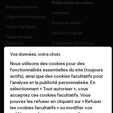
Préférences de cookie
Business Unusual
Carrières
Objectifs climatiques
Presse et media
1% For The Planet
Industry program
Comment nous
finançons
Programme d’affiliation
Cartes cadeaux
Patagonia Belgique Plan du
Vos données, votre choix
site
Nous utilisons des cookies pour des
Nos magasins
fonctionnalités essentielles du site (toujours
actifs), ainsi que des cookies facultatifs pour
l’analyse et la publicité personnalisée. En
sélectionnant « Tout autoriser », vous
acceptez ces cookies facultatifs. Vous
© 2026 Patagonia, Inc. All Rights Reserved.
pouvez les refuser en cliquant sur « Refuser
les cookies facultatifs » ou modifier vos