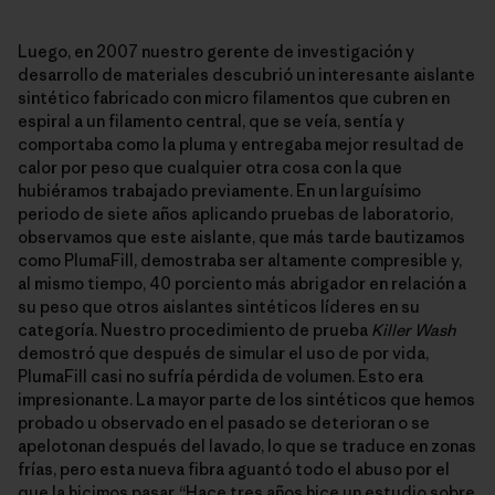
Luego, en 2007 nuestro gerente de investigación y
desarrollo de materiales descubrió un interesante aislante
sintético fabricado con micro filamentos que cubren en
espiral a un filamento central, que se veía, sentía y
comportaba como la pluma y entregaba mejor resultad de
calor por peso que cualquier otra cosa con la que
hubiéramos trabajado previamente. En un larguísimo
periodo de siete años aplicando pruebas de laboratorio,
observamos que este aislante, que más tarde bautizamos
como PlumaFill, demostraba ser altamente compresible y,
al mismo tiempo, 40 porciento más abrigador en relación a
su peso que otros aislantes sintéticos líderes en su
categoría. Nuestro procedimiento de prueba
Killer Wash
demostró que después de simular el uso de por vida,
PlumaFill casi no sufría pérdida de volumen. Esto era
impresionante. La mayor parte de los sintéticos que hemos
probado u observado en el pasado se deterioran o se
apelotonan después del lavado, lo que se traduce en zonas
frías, pero esta nueva fibra aguantó todo el abuso por el
que la hicimos pasar. “Hace tres años hice un estudio sobre