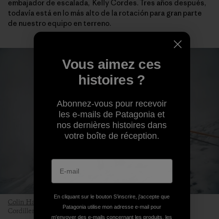
embajador de escalada, Kelly Cordes. Tres años después,
todavía está en lo más alto de la rotación para gran parte
de nuestro equipo en terreno.
Vous aimez ces
histoires ?
Abonnez-vous pour recevoir
les e-mails de Patagonia et
nos dernières histoires dans
votre boîte de réception.
En cliquant sur le bouton S’inscrire, j'accepte que
Colin Haley
testeando el abrigo de la Micro Puff en terreno.
Patagonia utilise mon adresse e-mail pour
Cordillera de Alaska. Foto: Kyle Sparks
m'envoyer des e-mails concernant les produits, les