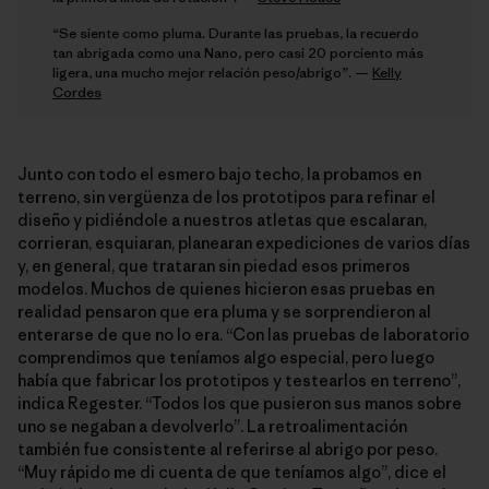
“Se siente como pluma. Durante las pruebas, la recuerdo
tan abrigada como una Nano, pero casi 20 porciento más
ligera, una mucho mejor relación peso/abrigo”. —
Kelly
Cordes
Junto con todo el esmero bajo techo, la probamos en
terreno, sin vergüenza de los prototipos para refinar el
diseño y pidiéndole a nuestros atletas que escalaran,
corrieran, esquiaran, planearan expediciones de varios días
y, en general, que trataran sin piedad esos primeros
modelos. Muchos de quienes hicieron esas pruebas en
realidad pensaron que era pluma y se sorprendieron al
enterarse de que no lo era. “Con las pruebas de laboratorio
comprendimos que teníamos algo especial, pero luego
había que fabricar los prototipos y testearlos en terreno”,
indica Regester. “Todos los que pusieron sus manos sobre
uno se negaban a devolverlo”. La retroalimentación
también fue consistente al referirse al abrigo por peso.
“Muy rápido me di cuenta de que teníamos algo”, dice el