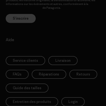
produits, les histoires originales, la sensibilisation à l’activisme, les
informations sur les événements et autres, conformément à la
Politique de confidentialité
de Patagonia.
S’inscrire
Aide
Service clients
Livraison
FAQs
Réparations
Retours
Guide des tailles
Entretien des produits
Login