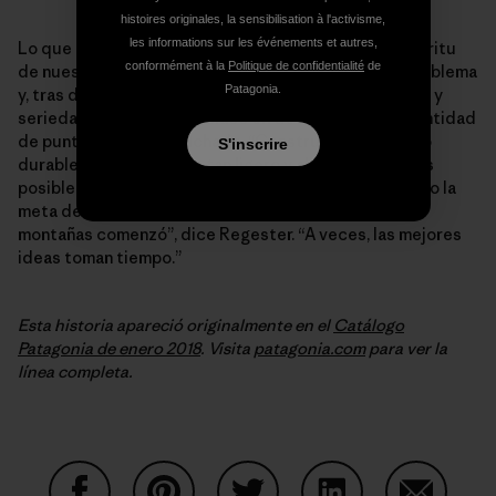
histoires originales, la sensibilisation à l'activisme,
les informations sur les événements et autres,
Lo que existe ahora es una prenda que habla del espíritu
conformément à la
Politique de confidentialité
de
de nuestro diseño. Nos propusimos solucionar un problema
Patagonia.
y, tras diez años afinando y refinando, con dedicación y
seriedad, lo logramos, incluso en detalles como la cantidad
de puntadas en el acolchado. “Construir un producto
S'inscrire
durable, que además es tan ligero y abrigado como es
posible y mantiene su volumen cuando se moja, ha sido la
meta de los montañistas desde que la escalada de
montañas comenzó”, dice Regester. “A veces, las mejores
ideas toman tiempo.”
Esta historia apareció originalmente en el
Catálogo
Patagonia de enero 2018
. Visita
patagonia.com
para ver la
línea completa.