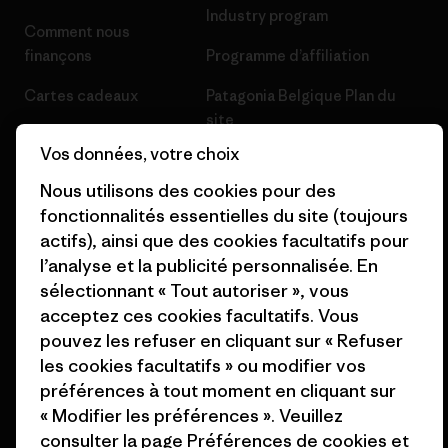
Industry program
Comment nous
finançons
Programme d’affiliation
Cartes cadeaux
Patagonia Belgique Plan du
site
Nos magasins
Vos données, votre choix
Nous utilisons des cookies pour des
fonctionnalités essentielles du site (toujours
actifs), ainsi que des cookies facultatifs pour
© 2026 Patagonia, Inc. All Rights Reserved.
l’analyse et la publicité personnalisée. En
sélectionnant « Tout autoriser », vous
acceptez ces cookies facultatifs. Vous
pouvez les refuser en cliquant sur « Refuser
français
les cookies facultatifs » ou modifier vos
préférences à tout moment en cliquant sur
« Modifier les préférences ». Veuillez
consulter la page
Préférences de cookies
et