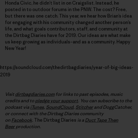
Honda Civic, he didn’t list in on Craigslist. Instead, he
posted in to outdoor forums in the PNW. The cost? Free,
but there was one catch. This year, we hear how Brian’s idea
for engaging with his community changed another person’s
life, and what goals contributors, staff, and community at
the Dirtbag Diaries have for 2019. Our ideas are what make
us keep growing as individuals–and as a community. Happy
New Year!
https://soundcloud.com/thedirtbagdiaries/year-of-big-ideas-
2019
Visit
dirtbagdiaries.com
for links to past episodes, music
credits and to
pledge your support
. You can subscribe to the
podcast via
iTunes
,
SoundCloud
,
Stitcher
and DoggCatcher,
or connect with the Dirtbag Diaries community
on
Facebook
.
The Dirtbag Diaries
is a
Duct Tape Then
Beer
production.