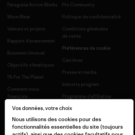
Patagonia Action Works
Pro Community
Worn Wear
Politique de confidentialité
Valeurs et projets
Conditions générales
de vente
Rapport d’avancement
Préférences de cookie
Business Unusual
Carrières
Objectifs climatiques
Presse et media
1% For The Planet
Industry program
Comment nous
finançons
Programme d’affiliation
Vos données, votre choix
Cartes cadeaux
Patagonia Belgique Plan du
site
Nous utilisons des cookies pour des
Nos magasins
fonctionnalités essentielles du site (toujours
actifs), ainsi que des cookies facultatifs pour