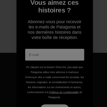
Vous aimez ces
histoires ?
Abonnez-vous pour recevoir
les e-mails de Patagonia et
nos dernières histoires dans
votre boîte de réception.
En cliquant sur le bouton S’inscrire, j'accepte que
Patagonia utilise mon adresse e-mail pour
m'envoyer des e-mails concernant les produits, les
Nous garantissons tous les
histoires originales, la sensibilisation à l'activisme,
produits que nous
les informations sur les événements et autres,
fabriquons.
conformément à la
Politique de confidentialité
de
Patagonia.
Voir la Garantie Ironclad