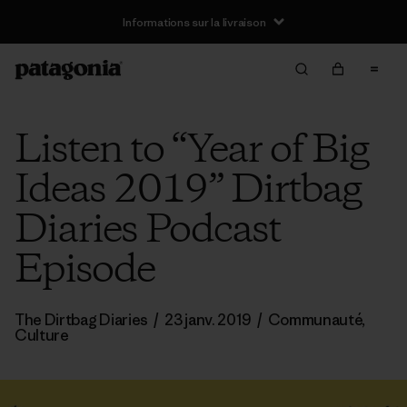
Informations sur la livraison
Listen to “Year of Big
Ideas 2019” Dirtbag
Diaries Podcast
Episode
The Dirtbag Diaries
/
23 janv. 2019
/
Communauté
,
Culture