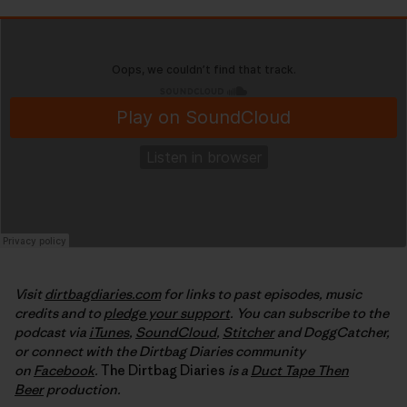
Visit
dirtbagdiaries.com
for links to past episodes, music
credits and to
pledge your support
. You can subscribe to the
podcast via
iTunes
,
SoundCloud
,
Stitcher
and DoggCatcher,
or connect with the Dirtbag Diaries community
on
Facebook
.
The Dirtbag Diaries
is a
Duct Tape Then
Beer
production.