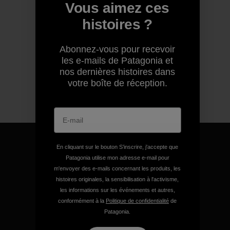
Vous aimez ces
histoires ?
Abonnez-vous pour recevoir
les e-mails de Patagonia et
nos dernières histoires dans
votre boîte de réception.
En cliquant sur le bouton S’inscrire, j'accepte que
Patagonia utilise mon adresse e-mail pour
m'envoyer des e-mails concernant les produits, les
Nous garantissons tous les
histoires originales, la sensibilisation à l'activisme,
produits que nous
les informations sur les événements et autres,
fabriquons.
conformément à la
Politique de confidentialité
de
Patagonia.