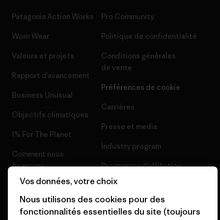
Patagonia Action Works
Pro Community
Worn Wear
Politique de confidentialité
Valeurs et projets
Conditions générales
de vente
Rapport d’avancement
Préférences de cookie
Business Unusual
Carrières
Objectifs climatiques
Presse et media
1% For The Planet
Industry program
Comment nous
finançons
Programme d’affiliation
Vos données, votre choix
Cartes cadeaux
Patagonia Belgique Plan du
site
Nous utilisons des cookies pour des
Nos magasins
fonctionnalités essentielles du site (toujours