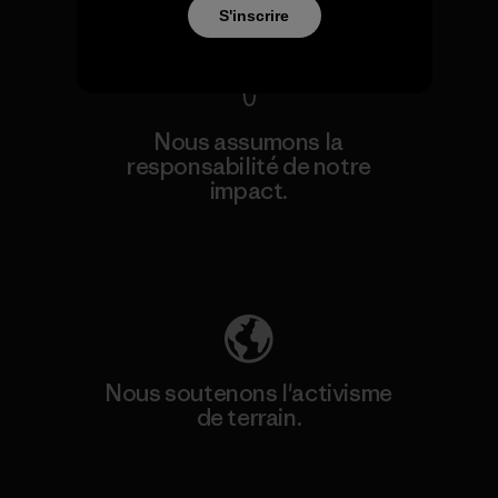
Voir la Garantie Ironclad
S'inscrire
Nous assumons la
responsabilité de notre
impact.
Découvrez notre empreinte carbone
Nous soutenons l'activisme
de terrain.
Consulter Patagonia Action Works