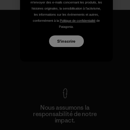
m'envoyer des e-mails concernant les produits, les
histoires originales, la sensibilisation à l'activisme,
les informations sur les événements et autres,
conformément à la
Politique de confidentialité
de
Patagonia.
Nous garantissons tous les
S'inscrire
produits que nous
fabriquons.
Voir la Garantie Ironclad
Nous assumons la
responsabilité de notre
impact.