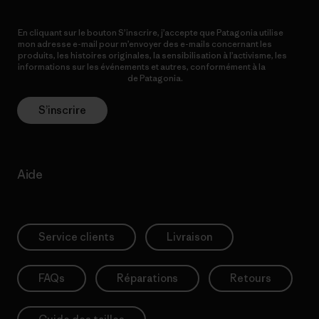
En cliquant sur le bouton S’inscrire, j’accepte que Patagonia utilise
mon adresse e-mail pour m’envoyer des e-mails concernant les
produits, les histoires originales, la sensibilisation à l’activisme, les
informations sur les événements et autres, conformément à la
Politique de confidentialité
de Patagonia.
S’inscrire
Aide
Service clients
Livraison
FAQs
Réparations
Retours