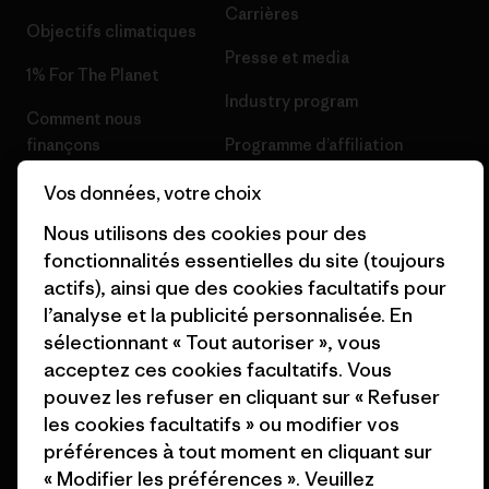
Carrières
Objectifs climatiques
Presse et media
1% For The Planet
Industry program
Comment nous
finançons
Programme d’affiliation
Cartes cadeaux
Patagonia Belgique Plan du
Vos données, votre choix
site
Nous utilisons des cookies pour des
Nos magasins
fonctionnalités essentielles du site (toujours
actifs), ainsi que des cookies facultatifs pour
l’analyse et la publicité personnalisée. En
sélectionnant « Tout autoriser », vous
acceptez ces cookies facultatifs. Vous
© 2026 Patagonia, Inc. All Rights Reserved.
pouvez les refuser en cliquant sur « Refuser
les cookies facultatifs » ou modifier vos
préférences à tout moment en cliquant sur
français
« Modifier les préférences ». Veuillez