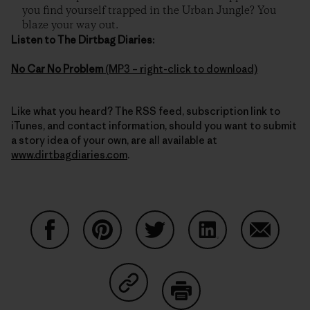
you find yourself trapped in the Urban Jungle? You
blaze your way out.
Listen to The Dirtbag Diaries:
No Car No Problem
(MP3 – right-click to download)
Like what you heard? The RSS feed, subscription link to
iTunes, and contact information, should you want to submit
a story idea of your own, are all available at
www.dirtbagdiaries.com
.
Partager sur Facebook
Partager sur Pinterest
Partager sur Twitter
Partager sur Linke
Partager 
Partager sur Copy Link