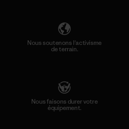
Découvrez notre empreinte carbone
Nous soutenons l'activisme
de terrain.
Consulter Patagonia Action Works
Nous faisons durer votre
équipement.
Consulter Worn Wear