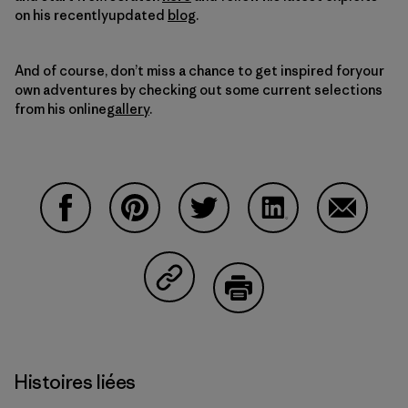
on his recentlyupdated
blog
.
And of course, don’t miss a chance to get inspired foryour
own adventures by checking out some current selections
from his online
gallery
.
Partager sur Facebook
Partager sur Pinterest
Partager sur Twitter
Partager sur Linke
Partager 
Partager sur Copy Link
Imprimer
Histoires liées