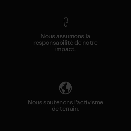
Voir la Garantie Ironclad
Nous assumons la
responsabilité de notre
impact.
Découvrez notre empreinte carbone
Nous soutenons l'activisme
de terrain.
Consulter Patagonia Action Works