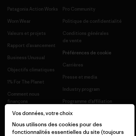
Patagonia Action Works
Pro Community
Worn Wear
Politique de confidentialité
Valeurs et projets
Conditions générales
de vente
Rapport d’avancement
Préférences de cookie
Business Unusual
Carrières
Objectifs climatiques
Presse et media
1% For The Planet
Industry program
Comment nous
finançons
Programme d’affiliation
Vos données, votre choix
Cartes cadeaux
Patagonia Belgique Plan du
site
Nous utilisons des cookies pour des
Nos magasins
fonctionnalités essentielles du site (toujours