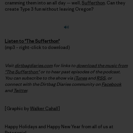
cramming them into an all day — well,
Sufferthon
. Can they
create Type 3 fun without leaving Oregon?
Listen to "The Sufferthon"
(mp3 – right-click to download)
Visit
dirtbagdiaries.com
for links to
download the music from
"The Sufferthon"
or to hear past episodes of the podcast.
You can subscribe to the show via
iTunes
and
RSS
, or
connect with the Dirtbag Diaries community on
Facebook
and
Twitter
.
[Graphic by
Walker Cahall
]
Happy Holidays and Happy New Year from all of us at
Patagonia!