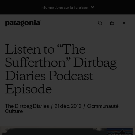
Informations sur la livraison
Listen to “The
Sufferthon” Dirtbag
Diaries Podcast
Episode
The Dirtbag Diaries
/
21 déc. 2012
/
Communauté
,
Culture