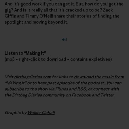
And it’s good work if you can get it. But, how do you get the
gig? And is it really all that it’s cracked up to be?
Zack
Giffin
and
Timmy O’Neill
share their stories of finding the
spotlight and moving beyond it.
Listen to “Making It”
(mp3 – right-click to download – contains expletives)
Visit
dirtbagdiaries.com
for links to
download the music from
“Making It”
or to hear past episodes of the podcast. You can
subscribe to the show via
iTunes
and
RSS
, or connect with
the Dirtbag Diaries community on
Facebook
and
Twitter
.
Graphic by
Walker Cahall