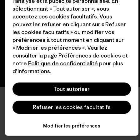
l’analyse et la publicité personnalisée. En
sélectionnant « Tout autoriser », vous
acceptez ces cookies facultatifs. Vous
© 2026 Patagonia, Inc. All Rights Reserved.
pouvez les refuser en cliquant sur « Refuser
les cookies facultatifs » ou modifier vos
préférences à tout moment en cliquant sur
français
« Modifier les préférences ». Veuillez
consulter la page
Préférences de cookies
et
notre
Politique de confidentialité
pour plus
d’informations.
Tout autoriser
Refuser les cookies facultatifs
Modifier les préférences