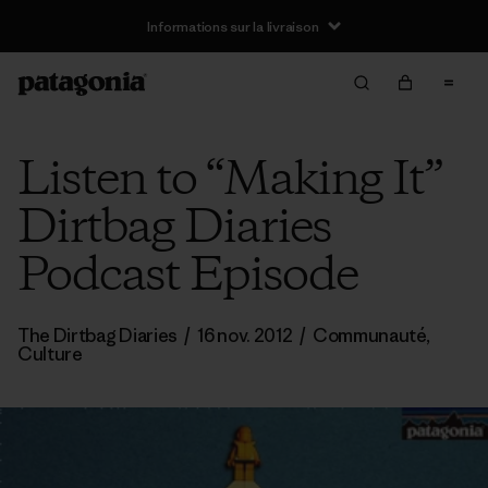
Informations sur la livraison
Listen to “Making It”
Dirtbag Diaries
Podcast Episode
The Dirtbag Diaries
/
16 nov. 2012
/
Communauté
,
Culture