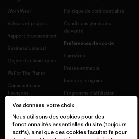
Worn Wear
Politique de confidentialité
Valeurs et projets
Conditions générales
de vente
Rapport d’avancement
Préférences de cookie
Business Unusual
Carrières
Objectifs climatiques
Presse et media
1% For The Planet
Industry program
Comment nous
finançons
Programme d’affiliation
Vos données, votre choix
Cartes cadeaux
Patagonia Belgique Plan du
site
Nous utilisons des cookies pour des
Nos magasins
fonctionnalités essentielles du site (toujours
actifs), ainsi que des cookies facultatifs pour