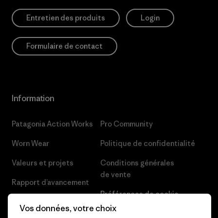
Entretien des produits
Login
Formulaire de contact
Information
Patagonia Action Works
Pro Community
Worn Wear
Politique de confidentialité
Valeurs et projets
Conditions générales
de vente
Rapport d’avancement
Préférences de cookie
Business Unusual
Vos données, votre choix
Carrières