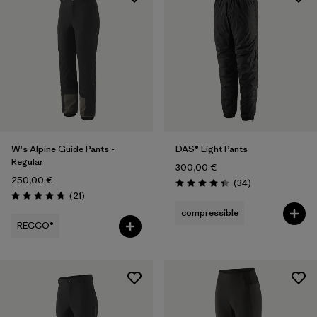
2
(2)
4
(2)
Tout afficher (6)
Filtrer par
Prix
Filtrer par
Coupe
W's Alpine Guide Pants -
DAS® Light Pants
Regular
300,00 €
Filtrer par
Tissu
250,00 €
Avis
(34
)
Évaluation: 4.4 / 5
Avis
(21
)
Évaluation: 4.8 / 5
compressible
RECCO®