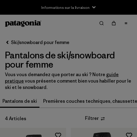
Informations sur la livraison
Filter & Sort
Effacer tout
Trier par
Ski/snowboard pour femme
Filtrer par
Taille
Pantalons de ski/snowboard
XS
(2)
pour femme
S
(2)
Vous vous demandez que porter au ski ? Notre
guide
pratique
vous présente comment bien vous habiller pour le
M
(2)
ski et le snowboard.
L
(2)
Pantalons de ski
Premières couches techniques, chaussett
XL
(2)
Filtrer
4 Articles
XXL
(1)