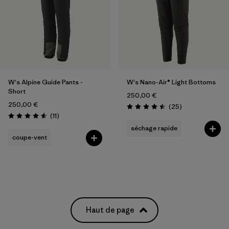
W's Alpine Guide Pants -
W's Nano-Air® Light Bottoms
Short
250,00 €
250,00 €
Avis
(25
)
Évaluation: 4.5 / 5
Avis
(11
)
Évaluation: 4.5 / 5
séchage rapide
coupe-vent
Haut de page