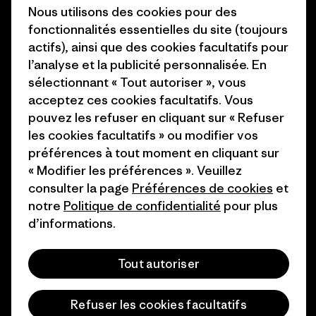
Objectifs climatiques
Nous utilisons des cookies pour des
Presse et media
fonctionnalités essentielles du site (toujours
1% For The Planet
actifs), ainsi que des cookies facultatifs pour
Industry program
Comment nous
l’analyse et la publicité personnalisée. En
finançons
Programme d’affiliation
sélectionnant « Tout autoriser », vous
acceptez ces cookies facultatifs. Vous
Cartes cadeaux
Patagonia Belgique Plan du
pouvez les refuser en cliquant sur « Refuser
site
les cookies facultatifs » ou modifier vos
Nos magasins
préférences à tout moment en cliquant sur
« Modifier les préférences ». Veuillez
consulter la page
Préférences de cookies
et
notre
Politique de confidentialité
pour plus
d’informations.
© 2026 Patagonia, Inc. All Rights Reserved.
Tout autoriser
français
Refuser les cookies facultatifs