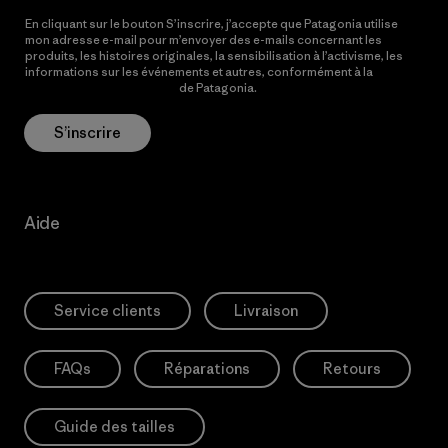
En cliquant sur le bouton S’inscrire, j’accepte que Patagonia utilise
mon adresse e-mail pour m’envoyer des e-mails concernant les
produits, les histoires originales, la sensibilisation à l’activisme, les
informations sur les événements et autres, conformément à la
Politique de confidentialité
de Patagonia.
S’inscrire
Aide
Service clients
Livraison
FAQs
Réparations
Retours
Guide des tailles