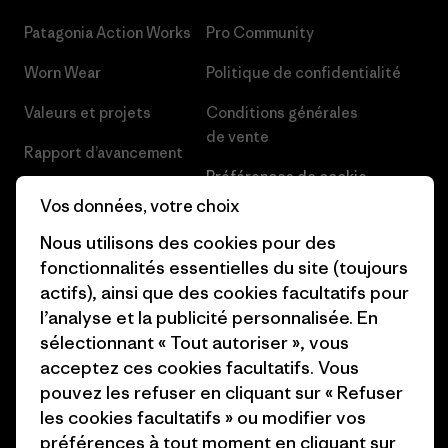
Patagonia Action Works
Pro Community
Worn Wear
Politique de confidentialité
Valeurs et projets
Conditions générales
de vente
Rapport d’avancement
Préférences de cookie
Business Unusual
Vos données, votre choix
Carrières
Objectifs climatiques
Nous utilisons des cookies pour des
Presse et media
fonctionnalités essentielles du site (toujours
1% For The Planet
actifs), ainsi que des cookies facultatifs pour
Industry program
Comment nous
l’analyse et la publicité personnalisée. En
finançons
Programme d’affiliation
sélectionnant « Tout autoriser », vous
acceptez ces cookies facultatifs. Vous
Cartes cadeaux
Patagonia Belgique Plan du
pouvez les refuser en cliquant sur « Refuser
site
les cookies facultatifs » ou modifier vos
Nos magasins
préférences à tout moment en cliquant sur