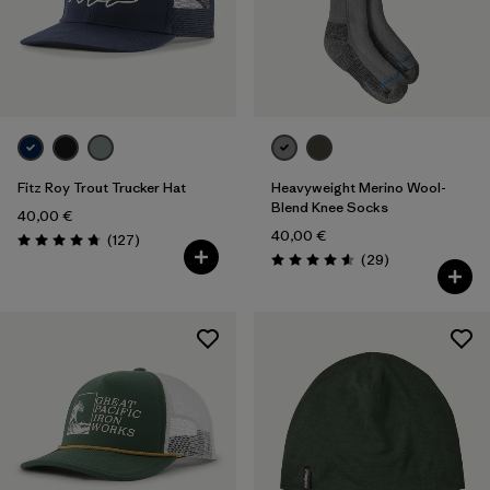
Taille Unique
(5)
Filtrer par
Prix
Filtrer par
Coupe
Fitz Roy Trout Trucker Hat
Heavyweight Merino Wool-
Blend Knee Socks
40,00 €
40,00 €
Avis
(127
)
Évaluation: 4.8 / 5
Avis
(29
)
Évaluation: 4.6 / 5