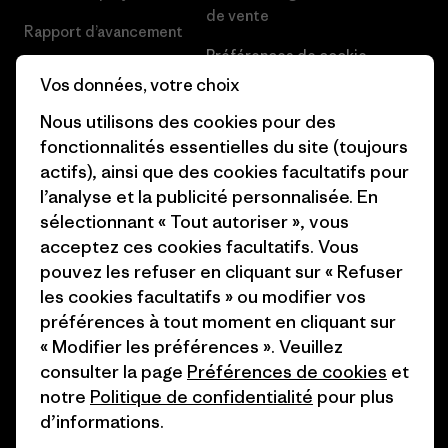
de vente
Rapport d’avancement
Préférences de cookie
Business Unusual
Vos données, votre choix
Carrières
Objectifs climatiques
Nous utilisons des cookies pour des
Presse et media
fonctionnalités essentielles du site (toujours
1% For The Planet
actifs), ainsi que des cookies facultatifs pour
Industry program
Comment nous
l’analyse et la publicité personnalisée. En
finançons
Programme d’affiliation
sélectionnant « Tout autoriser », vous
acceptez ces cookies facultatifs. Vous
Cartes cadeaux
Patagonia Belgique Plan du
pouvez les refuser en cliquant sur « Refuser
site
les cookies facultatifs » ou modifier vos
Nos magasins
préférences à tout moment en cliquant sur
« Modifier les préférences ». Veuillez
consulter la page
Préférences de cookies
et
notre
Politique de confidentialité
pour plus
d’informations.
© 2026 Patagonia, Inc. All Rights Reserved.