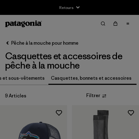
Retours
Filter & Sort
Effacer tout
Trier par
Pêche à la mouche pour homme
Filtrer par
Taille
Casquettes et accessoires de
S
(3)
pêche à la mouche
S/M
(1)
s et sous-vêtements
Casquettes, bonnets et accessoires
M
(3)
Filtrer
9 Articles
L
(3)
L/XL
(1)
XL
(2)