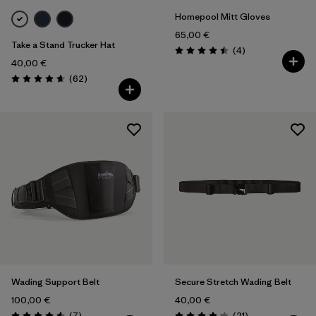
Homepool Mitt Gloves
65,00 €
Take a Stand Trucker Hat
Avis
(4
)
Évaluation: 4.5 / 5
40,00 €
Avis
(62
)
Évaluation: 4.6 / 5
Wading Support Belt
Secure Stretch Wading Belt
100,00 €
40,00 €
Avis
Avis
(7
)
(21
)