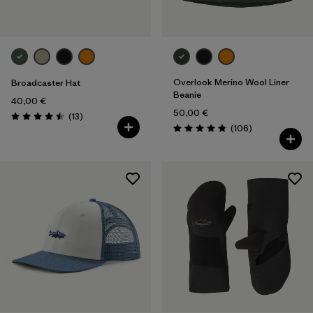
Overlook Merino Wool Liner
Broadcaster Hat
Beanie
40,00 €
50,00 €
Avis
(13
)
Évaluation: 4.5 / 5
Avis
(106
)
Évaluation: 4.8 / 5