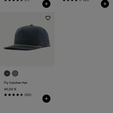
Évaluation: 4.6 / 5
Évaluation: 4.2 / 5
Fly Catcher Hat
45,00 €
Avis
(52
)
Évaluation: 4.6 / 5