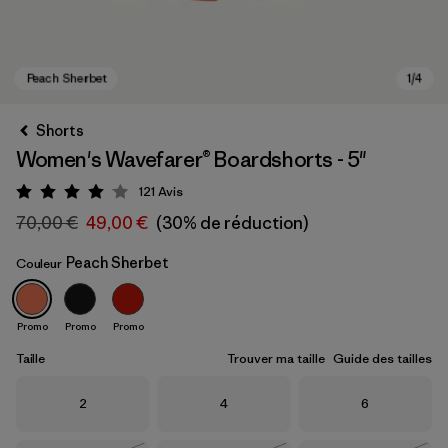
Shorts
Women's Wavefarer® Boardshorts - 5"
121
Avis
Évaluation: 4 / 5
70,00 €
49,00 €
(30% de réduction)
Peach Sherbet
Couleur
Peach Sherbet
Promo
Promo
Promo
Taille
Trouver ma taille
Guide des tailles
Taille
Taille
Taille
2
4
6