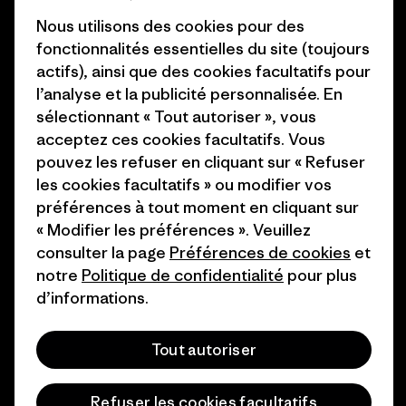
Presse et media
Nous utilisons des cookies pour des
1% For The Planet
fonctionnalités essentielles du site (toujours
Industry program
actifs), ainsi que des cookies facultatifs pour
Comment nous
l’analyse et la publicité personnalisée. En
finançons
Programme d’affiliation
sélectionnant « Tout autoriser », vous
Cartes cadeaux
Patagonia Belgique Plan du
acceptez ces cookies facultatifs. Vous
site
pouvez les refuser en cliquant sur « Refuser
Nos magasins
les cookies facultatifs » ou modifier vos
préférences à tout moment en cliquant sur
« Modifier les préférences ». Veuillez
consulter la page
Préférences de cookies
et
notre
Politique de confidentialité
pour plus
© 2026 Patagonia, Inc. All Rights Reserved.
d’informations.
Tout autoriser
français
Refuser les cookies facultatifs