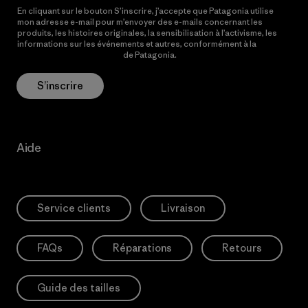
En cliquant sur le bouton S’inscrire, j’accepte que Patagonia utilise
mon adresse e-mail pour m’envoyer des e-mails concernant les
produits, les histoires originales, la sensibilisation à l’activisme, les
informations sur les événements et autres, conformément à la
Politique de confidentialité
de Patagonia.
S’inscrire
Aide
Service clients
Livraison
FAQs
Réparations
Retours
Guide des tailles