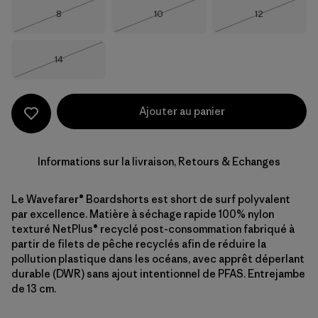
Taille
Taille
Taille
8
10
12
Épuisé
Épuisé
Épuisé
Taille
14
Épuisé
Ajouter au panier
Informations sur la livraison, Retours & Echanges
Le Wavefarer® Boardshorts est short de surf polyvalent
par excellence. Matière à séchage rapide 100% nylon
texturé NetPlus® recyclé post-consommation fabriqué à
partir de filets de pêche recyclés afin de réduire la
pollution plastique dans les océans, avec apprêt déperlant
durable (DWR) sans ajout intentionnel de PFAS. Entrejambe
de 13 cm.