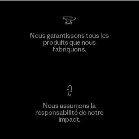
Viet Tien Garment JSC
Nous garantissons tous les
produits que nous
Factory
M
fabriquons.
Voir la Garantie Ironclad
En savoir
Nous assumons la
plus
responsabilité de notre
impact.
Découvrez notre empreinte carbone