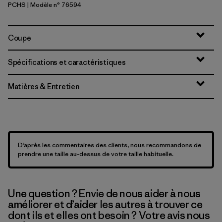
PCHS
| Modèle n° 76594
Peach Sherbet
Coupe
Spécifications et caractéristiques
Matières & Entretien
D’après les commentaires des clients, nous recommandons de
prendre une taille au-dessus de votre taille habituelle.
Une question ? Envie de nous aider à nous
améliorer et d’aider les autres à trouver ce
dont ils et elles ont besoin ? Votre avis nous