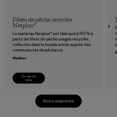
Filets de pêche recyclés
Netplus®
N
Le matériau Netplus® est fabriqué à 100 % à
u
partir de filets de pêche usagés recyclés,
collectés dans le monde entier auprès des
communautés de pêcheurs.
M
Matières
En savoir
plus
Notre empreinte