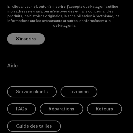
En cliquant sur le bouton S’inscrire, j’accepte que Patagonia utilise
mon adresse e-mail pour m’envoyer des e-mails concernant les
produits, les histoires originales, la sensibilisation à l’activisme, les
informations sur les événements et autres, conformément à la
Politique de confidentialité
de Patagonia.
S’inscrire
Aide
Service clients
Livraison
FAQs
Réparations
Retours
Guide des tailles