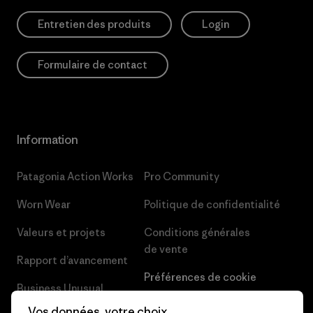
Entretien des produits
Login
Formulaire de contact
Information
Patagonia Action Works
Pro Community
Worn Wear
Politique de confidentialité
Valeurs et projets
Conditions générales
de vente
Rapport d’avancement
Préférences de cookie
Business Unusual
Carrières
Vos données, votre choix