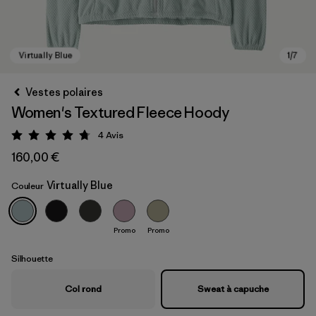
Vestes polaires
Women's Textured Fleece Hoody
4
Avis
Évaluation: 4.8 / 5
160,00 €
Virtually Blue
Couleur
Virtually Blue
Promo
Promo
Silhouette
Col rond
Sweat à capuche