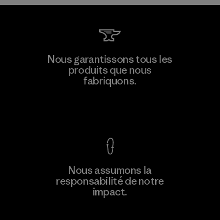
V.T. Garment Co., Ltd.
Nous garantissons tous les
produits que nous
Factory
M
fabriquons.
Voir la Garantie Ironclad
En savoir
Nous assumons la
plus
responsabilité de notre
impact.