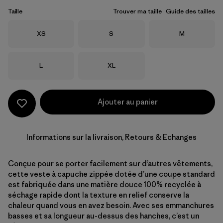
Taille
Trouver ma taille
Guide des tailles
Taille
Taille
Taille
XS
S
M
Taille
Taille
L
XL
Ajouter au panier
Informations sur la livraison, Retours & Echanges
Conçue pour se porter facilement sur d’autres vêtements,
cette veste à capuche zippée dotée d’une coupe standard
est fabriquée dans une matière douce 100% recyclée à
séchage rapide dont la texture en relief conserve la
chaleur quand vous en avez besoin. Avec ses emmanchures
basses et sa longueur au-dessus des hanches, c’est un