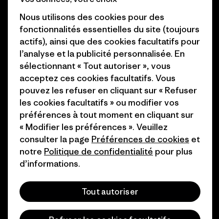
Objectifs climatiques
Presse et media
Nous utilisons des cookies pour des
1% For The Planet
fonctionnalités essentielles du site (toujours
Industry program
actifs), ainsi que des cookies facultatifs pour
Comment nous
l’analyse et la publicité personnalisée. En
finançons
Programme d’affiliation
sélectionnant « Tout autoriser », vous
Cartes cadeaux
Patagonia Belgique Plan du
acceptez ces cookies facultatifs. Vous
site
pouvez les refuser en cliquant sur « Refuser
Nos magasins
les cookies facultatifs » ou modifier vos
préférences à tout moment en cliquant sur
« Modifier les préférences ». Veuillez
consulter la page
Préférences de cookies
et
notre
Politique de confidentialité
pour plus
© 2026 Patagonia, Inc. All Rights Reserved.
d’informations.
Tout autoriser
français