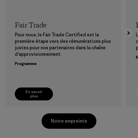
Fair Trade
Pour nous, le Fair Trade Certified est la
L
première étape vers des rémunérations plus
justes pour nos partenaires dans la chaîne
p
d'approvisionnement.
M
Programme
En savoir
plus
Notre empreinte