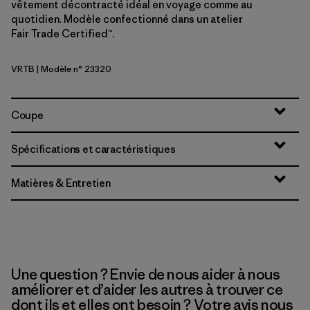
vêtement décontracté idéal en voyage comme au
quotidien. Modèle confectionné dans un atelier
Fair Trade Certified™.
VRTB
| Modèle n° 23320
Virtually Blue
Coupe
Spécifications et caractéristiques
Matières & Entretien
Une question ? Envie de nous aider à nous
améliorer et d’aider les autres à trouver ce
dont ils et elles ont besoin ? Votre avis nous