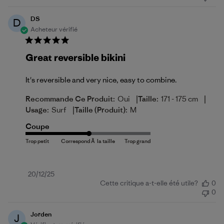
publication
DS
D
Acheteur vérifié
Great reversible bikini
It's reversible and very nice, easy to combine.
|
|
Recommande Ce Produit:
Oui
Taille:
171 - 175 cm
|
Usage:
Surf
Taille (produit):
M
Coupe
Date
20/12/25
Cette critique a-t-elle été utile?
0
de
0
publication
Jorden
J