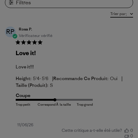
Filtres
Trier par
:
Rosa P.
RP
Vérificateur vérifié
Love it!
Love it!!!
|
|
Height:
5'4- 5'6
Recommande Ce Produit:
Oui
Taille (produit):
S
Coupe
Date
11/06/26
Cette critique a-t-elle été utile?
0
de
0