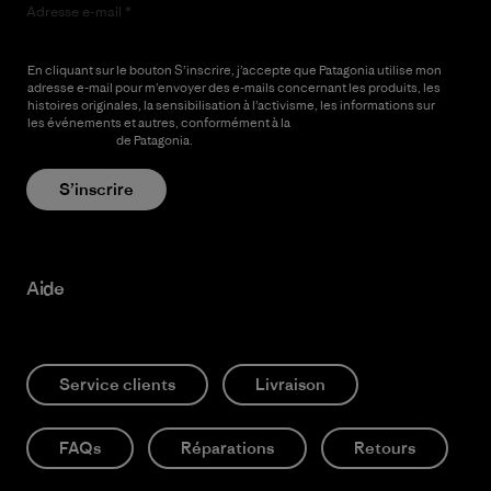
Adresse e-mail
En cliquant sur le bouton S’inscrire, j’accepte que Patagonia utilise mon
adresse e-mail pour m’envoyer des e-mails concernant les produits, les
histoires originales, la sensibilisation à l’activisme, les informations sur
les événements et autres, conformément à la
Politique de
confidentialité
de Patagonia.
S’inscrire
Aide
Service clients
Livraison
FAQs
Réparations
Retours