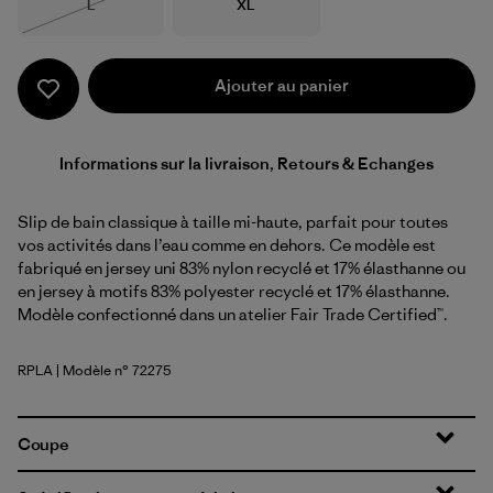
Taille
Taille
L
XL
Épuisé
Ajouter au panier
Informations sur la livraison, Retours & Echanges
Slip de bain classique à taille mi-haute, parfait pour toutes
vos activités dans l’eau comme en dehors. Ce modèle est
fabriqué en jersey uni 83% nylon recyclé et 17% élasthanne ou
en jersey à motifs 83% polyester recyclé et 17% élasthanne.
Modèle confectionné dans un atelier Fair Trade Certified™.
RPLA
| Modèle n° 72275
Ripple: Abundant Blue
Coupe