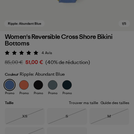
Women's Reversible Cross Shore Bikini
Bottoms
4
Avis
Évaluation: 5 / 5
85,00 €
51,00 €
(40% de réduction)
Ripple: Abundant Blue
Couleur
Ripple: Abundant Blue
Promo
Promo
Promo
Promo
Promo
Taille
Trouver ma taille
Guide des tailles
Taille
Taille
Taille
XS
S
M
Épuisé
Épuisé
Épuisé