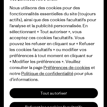
Business Unusual
Nous utilisons des cookies pour des
Carrières
Objectifs climatiques
fonctionnalités essentielles du site (toujours
Presse et media
actifs), ainsi que des cookies facultatifs pour
1% For The Planet
l’analyse et la publicité personnalisée. En
Industry program
Comment nous finançons
sélectionnant « Tout autoriser », vous
Programme d’affiliation
acceptez ces cookies facultatifs. Vous
Cartes cadeaux
pouvez les refuser en cliquant sur « Refuser
Patagonia Belgique Plan du site
les cookies facultatifs » ou modifier vos
Nos magasins
préférences à tout moment en cliquant sur
« Modifier les préférences ». Veuillez
consulter la page
Préférences de cookies
et
notre
Politique de confidentialité
pour plus
d’informations.
© 2026 Patagonia, Inc. All Rights Reserved.
Tout autoriser
français