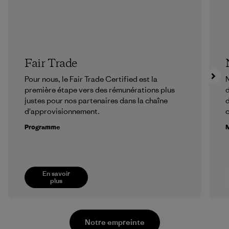
Fair Trade
Pour nous, le Fair Trade Certified est la
N
première étape vers des rémunérations plus
d
justes pour nos partenaires dans la chaîne
d
d'approvisionnement.
Programme
M
En savoir
plus
Notre empreinte