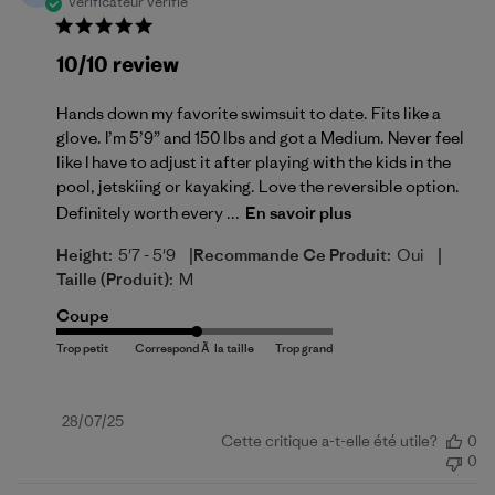
Vérificateur vérifié
10/10 review
Hands down my favorite swimsuit to date. Fits like a
glove. I’m 5’9” and 150 lbs and got a Medium. Never feel
like I have to adjust it after playing with the kids in the
pool, jetskiing or kayaking. Love the reversible option.
Definitely worth every ...
En savoir plus
|
|
Height:
5'7 - 5'9
Recommande Ce Produit:
Oui
Taille (produit):
M
Coupe
Date
28/07/25
Cette critique a-t-elle été utile?
0
de
0
publication