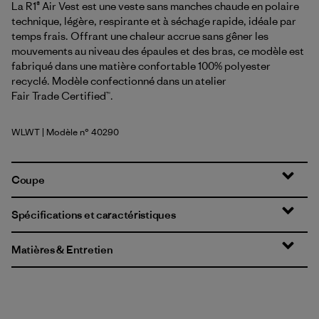
La R1® Air Vest est une veste sans manches chaude en polaire
technique, légère, respirante et à séchage rapide, idéale par
temps frais. Offrant une chaleur accrue sans gêner les
mouvements au niveau des épaules et des bras, ce modèle est
fabriqué dans une matière confortable 100% polyester
recyclé. Modèle confectionné dans un atelier
Fair Trade Certified™.
WLWT
| Modèle n° 40290
Wool White
Coupe
Spécifications et caractéristiques
Matières & Entretien