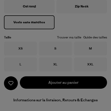
Col rond
Zip Neck
Veste sans manches
Taille
Trouver ma taille
Guide des tailles
Taille
Taille
Taille
XS
S
M
Taille
Taille
Taille
L
XL
XXL
Ajouter au panier
Informations sur la livraison, Retours & Echanges