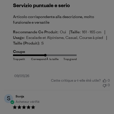
Servizio puntuale e serio
Articolo corrispondente alla descrizione, molto
funzionale e versatile
|
|
Recommande Ce Produit:
Oui
Taille:
161 - 165 cm
|
Usage:
Escalade et Alpinisme, Casual, Course à pied
Taille (produit):
S
Coupe
Date
09/05/26
Cette critique a-t-elle été utile?
0
de
0
publication
Sonja
S
Acheteur vérifié