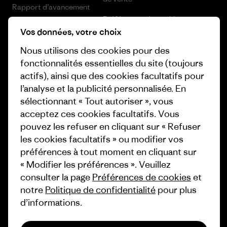
Rapport d’avancement
Préférences de cookie
Business Unusual
Vos données, votre choix
Carrières
Objectifs climatiques
Nous utilisons des cookies pour des
Presse et media
fonctionnalités essentielles du site (toujours
1% For The Planet
actifs), ainsi que des cookies facultatifs pour
Industry program
l’analyse et la publicité personnalisée. En
Comment nous finançons
sélectionnant « Tout autoriser », vous
Programme d’affiliation
Cartes cadeaux
acceptez ces cookies facultatifs. Vous
Patagonia Belgique Plan du site
pouvez les refuser en cliquant sur « Refuser
Nos magasins
les cookies facultatifs » ou modifier vos
préférences à tout moment en cliquant sur
« Modifier les préférences ». Veuillez
consulter la page
Préférences de cookies
et
notre
Politique de confidentialité
pour plus
© 2026 Patagonia, Inc. All Rights Reserved.
d’informations.