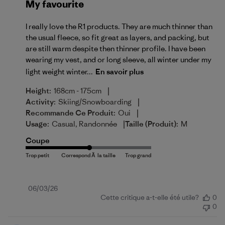
My favourite
I really love the R1 products. They are much thinner than
the usual fleece, so fit great as layers, and packing, but
are still warm despite then thinner profile. I have been
wearing my vest, and or long sleeve, all winter under my
light weight winter...
En savoir plus
|
Height:
168cm - 175cm
|
Activity:
Skiing/Snowboarding
|
Recommande Ce Produit:
Oui
|
Usage:
Casual, Randonnée
Taille (produit):
M
Coupe
Date
06/03/26
Cette critique a-t-elle été utile?
0
de
0
publication