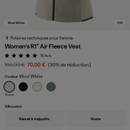
Polaires techniques pour femme
Women's R1® Air Fleece Vest
18
Avis
Évaluation: 4.9 / 5
100,00 €
70,00 €
(30% de réduction)
Wool White
Couleur
Wool White
Promo
Silhouette
Sweat à capuche
Veste