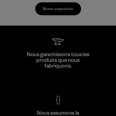
Notre empreinte
Kingwhale Industries Corp.
Nous garantissons tous les
produits que nous
Material-supplier
F
fabriquons.
Voir la Garantie Ironclad
En savoir
Nous assumons la
plus