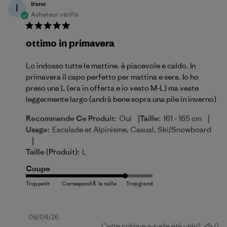
irene
I
Acheteur vérifié
ottimo in primavera
Lo indosso tutte le mattine. è piacevole e caldo. In
primavera il capo perfetto per mattina e sera. Io ho
preso una L (era in offerta e io vesto M-L) ma veste
leggermente largo (andrà bene sopra una pile in inverno)
|
|
Recommande Ce Produit:
Oui
Taille:
161 - 165 cm
Usage:
Escalade et Alpinisme, Casual, Ski/Snowboard
|
Taille (produit):
L
Coupe
Date
08/04/26
Cette critique a-t-elle été utile?
0