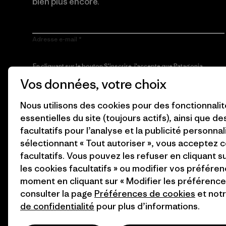
bien plus encore.
Adresse e-mail
En cliquant sur le bouton S’inscrire, j’accepte que Patagonia
utilise mon adresse e-mail pour m’envoyer des e-mails
Vos données, votre choix
concernant les produits, les histoires originales, la
sensibilisation à l’activisme, les informations sur les événements
et autres, conformément à la
Politique de confidentialité
de
Nous utilisons des cookies pour des fonctionnali
Patagonia.
essentielles du site (toujours actifs), ainsi que d
S’inscrire
facultatifs pour l’analyse et la publicité personnal
sélectionnant « Tout autoriser », vous acceptez 
facultatifs. Vous pouvez les refuser en cliquant s
les cookies facultatifs » ou modifier vos préféren
moment en cliquant sur « Modifier les préférences
consulter la page
Préférences de cookies
et not
de confidentialité
pour plus d’informations.