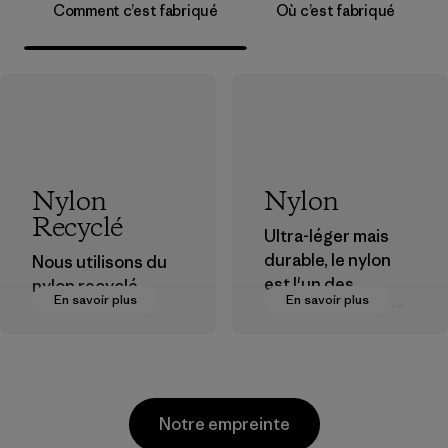
Comment c’est fabriqué
Où c’est fabriqué
Nylon
Nylon
Recyclé
Ultra-léger mais
durable, le nylon
Nous utilisons du
est l'un des
nylon recyclé
En savoir plus
En savoir plus
matériaux les plus
provenant de
résistants que
déchets post-
nous utilisons dans
industriels, de
nos vêtements et
rebuts des usines
équipements.
de tissage et de
Notre empreinte
matériaux recyclés
Matières