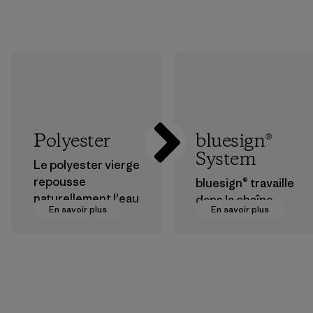
Polyester
bluesign®
System
Le polyester vierge
repousse
bluesign® travaille
naturellement l'eau
dans la chaîne
En savoir plus
En savoir plus
et est très
d’approvisionneme
performant en
nt textile pour
extérieur.
certifier que les
produits
Matières
chimiques, les
procédés, les