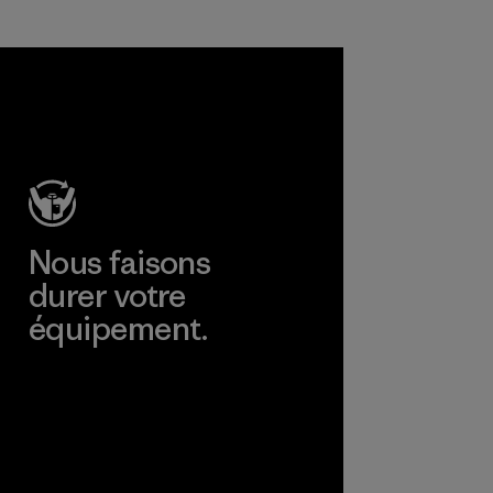
matières et les
produits sont sûrs
pour
l'environnement,
les ouvriers et les
consommateurs.
Programme
Nous faisons
durer votre
équipement.
Consulter Worn Wear