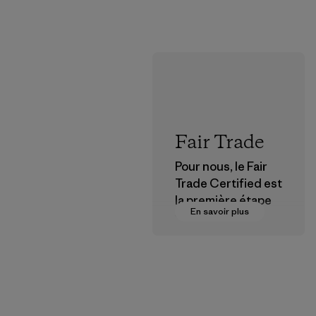
Fair Trade
Pour nous, le Fair
Trade Certified est
la première étape
En savoir plus
vers des
rémunérations plus
justes pour nos
partenaires dans la
chaîne
d'approvisionneme