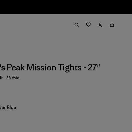
 Peak Mission Tights - 27"
36
Avis
tion: 4.5 / 5
er Blue