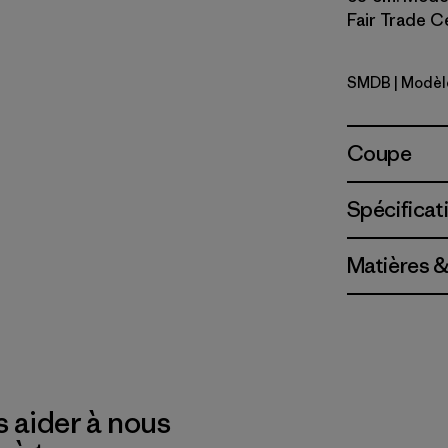
Fair Trade Ce
SMDB
| Modèl
Smolder B
Coupe
Spécificat
Matières &
 aider à nous