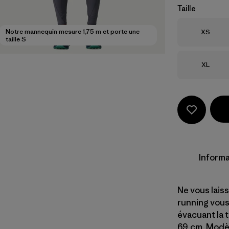
Taille
Taille
Notre mannequin mesure 1,75 m et porte une
XS
taille S
Taille
XL
Informa
Ne vous laiss
running vous 
évacuant la 
69 cm. Modèl