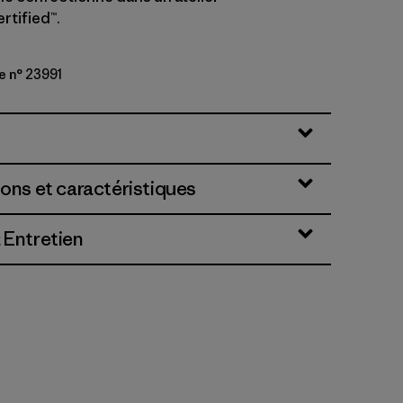
rtified™.
e n° 23991
lue
ions et caractéristiques
 Entretien