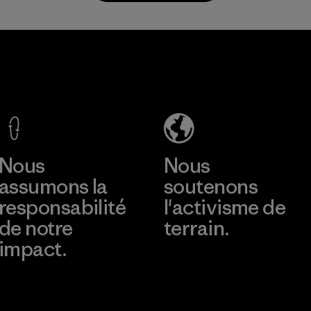
post-
consommation.
Matières
MAS Active
(Pvt) Ltd. -
Asialine
Factory
En savoir plus
Nous
Nous
assumons la
soutenons
responsabilité
l'activisme de
de notre
terrain.
impact.
Consulter Patagonia
Action Works
Découvrez notre
empreinte carbone