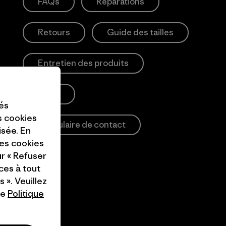
FAQs
Réparations
Retours
Guide des tailles
Entretien des produits
Login
tés
es cookies
Formulaire de contact
isée. En
ces cookies
ur « Refuser
ces à tout
 ». Veuillez
re
Politique