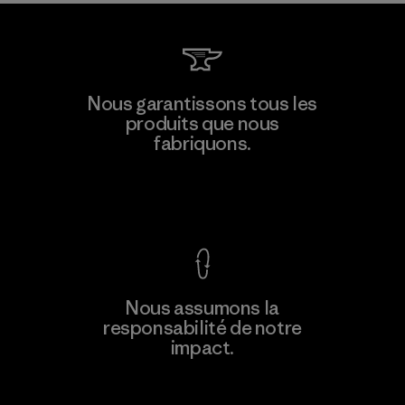
MAS Active (Pvt) Ltd. - Asialine
Nous garantissons tous les
produits que nous
Factory
fabriquons.
Voir la Garantie Ironclad
En savoir
Nous assumons la
plus
responsabilité de notre
impact.
Découvrez notre empreinte carbone