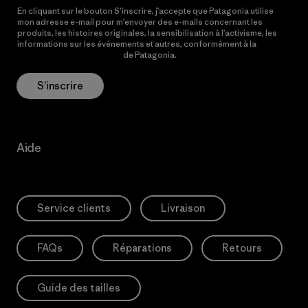
En cliquant sur le bouton S’inscrire, j’accepte que Patagonia utilise
mon adresse e-mail pour m’envoyer des e-mails concernant les
produits, les histoires originales, la sensibilisation à l’activisme, les
informations sur les événements et autres, conformément à la
Politique de confidentialité
de Patagonia.
S’inscrire
Aide
Service clients
Livraison
FAQs
Réparations
Retours
Guide des tailles