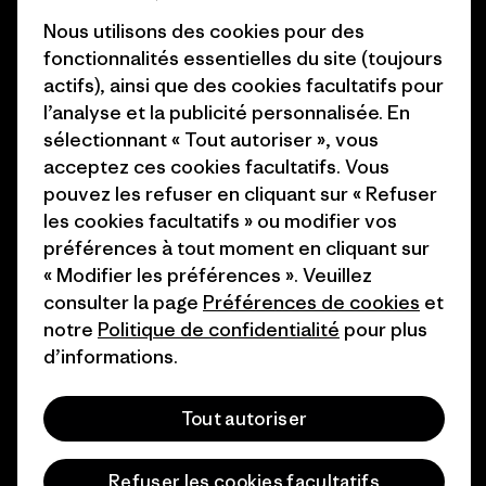
Presse et media
Nous utilisons des cookies pour des
1% For The Planet
fonctionnalités essentielles du site (toujours
Industry program
actifs), ainsi que des cookies facultatifs pour
Comment nous
l’analyse et la publicité personnalisée. En
finançons
Programme d’affiliation
sélectionnant « Tout autoriser », vous
Cartes cadeaux
Patagonia Belgique Plan du
acceptez ces cookies facultatifs. Vous
site
pouvez les refuser en cliquant sur « Refuser
Nos magasins
les cookies facultatifs » ou modifier vos
préférences à tout moment en cliquant sur
« Modifier les préférences ». Veuillez
consulter la page
Préférences de cookies
et
notre
Politique de confidentialité
pour plus
© 2026 Patagonia, Inc. All Rights Reserved.
d’informations.
Tout autoriser
français
Refuser les cookies facultatifs