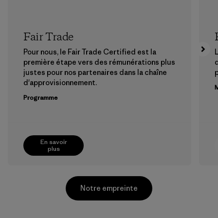
Fair Trade
Pour nous, le Fair Trade Certified est la
L
première étape vers des rémunérations plus
justes pour nos partenaires dans la chaîne
p
d'approvisionnement.
M
Programme
En savoir
plus
Notre empreinte