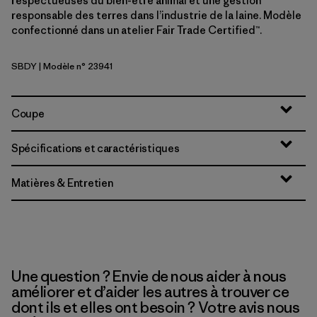
respectueuses du bien-être animal et une gestion
responsable des terres dans l’industrie de la laine. Modèle
confectionné dans un atelier Fair Trade Certified™.
SBDY
| Modèle n° 23941
Seabird Grey
Coupe
Spécifications et caractéristiques
Matières & Entretien
Une question ? Envie de nous aider à nous
améliorer et d’aider les autres à trouver ce
dont ils et elles ont besoin ? Votre avis nous