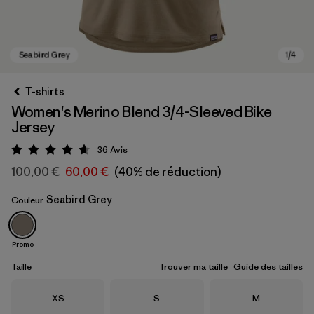
T-shirts
Women's Merino Blend 3/4-Sleeved Bike
Jersey
36
Avis
Évaluation: 4.7 / 5
100,00 €
60,00 €
(40% de réduction)
Seabird Grey
Couleur
Seabird Grey
Promo
Taille
Trouver ma taille
Guide des tailles
Taille
Taille
Taille
XS
S
M