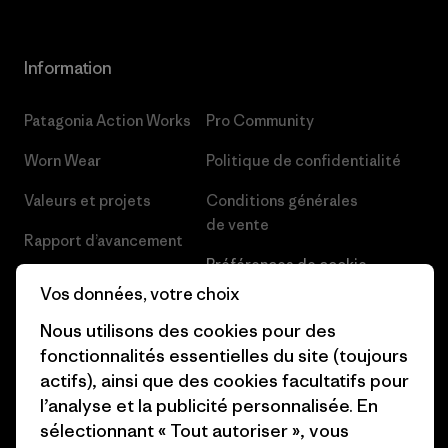
Information
Patagonia Action Works
Pro Community
Worn Wear
Politique de confidentialité
Valeurs et projets
Conditions générales
de vente
Rapport d’avancement
Préférences de cookie
Business Unusual
Vos données, votre choix
Carrières
Objectifs climatiques
Nous utilisons des cookies pour des
Presse et media
fonctionnalités essentielles du site (toujours
1% For The Planet
actifs), ainsi que des cookies facultatifs pour
Industry program
Comment nous
l’analyse et la publicité personnalisée. En
finançons
Programme d’affiliation
sélectionnant « Tout autoriser », vous