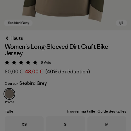
Hauts
Women's Long-Sleeved Dirt Craft Bike
Jersey
6
Avis
Évaluation: 4.8 / 5
80,00 €
48,00 €
(40% de réduction)
Seabird Grey
Couleur
Seabird Grey
Promo
Taille
Trouver ma taille
Guide des tailles
Taille
Taille
Taille
XS
S
M