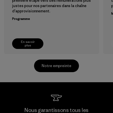
première étape vers des rémunérations plus
justes pour nos partenaires dans la chaîne
p
d'approvisionnement.
M
Programme
En savoir
plus
Notre empreinte
Toray International, Inc.
Nous garantissons tous les