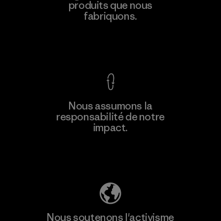
produits que nous
Material-supplier
F
fabriquons.
Voir la Garantie Ironclad
En savoir
Nous assumons la
plus
responsabilité de notre
impact.
Découvrez notre empreinte carbone
Nous soutenons l'activisme