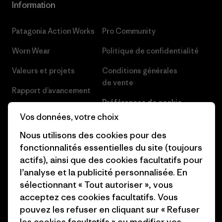
Information
Patagonia Action Works
Pro Community
Worn Wear
Politique de confidentialité
Valeurs et projets
Conditions générales
de vente
Rapport d’avancement
Préférences de cookie
Business Unusual
Vos données, votre choix
Carrières
Objectifs climatiques
Nous utilisons des cookies pour des
Presse et media
fonctionnalités essentielles du site (toujours
1% For The Planet
actifs), ainsi que des cookies facultatifs pour
Industry program
Comment nous
l’analyse et la publicité personnalisée. En
finançons
Programme d’affiliation
sélectionnant « Tout autoriser », vous
acceptez ces cookies facultatifs. Vous
Cartes cadeaux
Patagonia Belgique Plan du
pouvez les refuser en cliquant sur « Refuser
site
les cookies facultatifs » ou modifier vos
Nos magasins