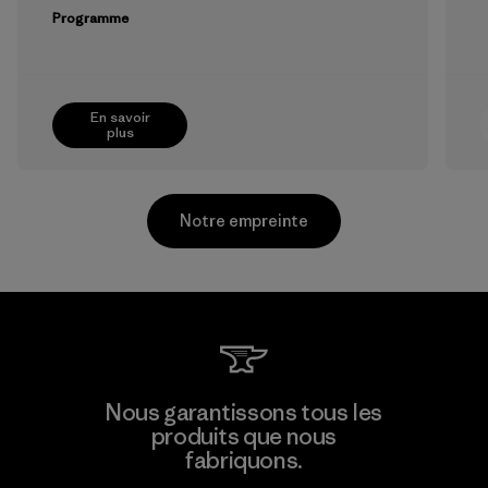
Programme
En savoir
plus
Notre empreinte
CKT Apparel (Pvt) Ltd. -
Nous garantissons tous les
Agalawatte
produits que nous
M
fabriquons.
Factory