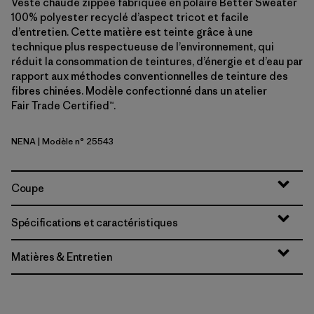
Veste chaude zippée fabriquée en polaire Better Sweater
100% polyester recyclé d’aspect tricot et facile
d’entretien. Cette matière est teinte grâce à une
technique plus respectueuse de l’environnement, qui
réduit la consommation de teintures, d’énergie et d’eau par
rapport aux méthodes conventionnelles de teinture des
fibres chinées. Modèle confectionné dans un atelier
Fair Trade Certified™.
NENA
| Modèle n° 25543
New Navy
Coupe
Spécifications et caractéristiques
Matières & Entretien