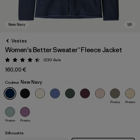
Vestes
Women's Better Sweater™ Fleece Jacket
1230
Avis
Évaluation: 4.5 / 5
160,00 €
New Navy
Couleur
New Navy
Promo
Promo
Promo
Promo
Silhouette