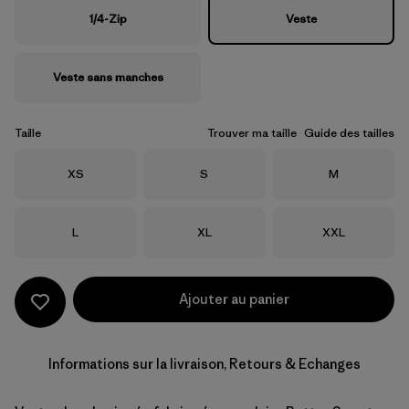
1/4-Zip
Veste
Veste sans manches
Taille
Trouver ma taille
Guide des tailles
Taille
Taille
Taille
XS
S
M
Taille
Taille
Taille
L
XL
XXL
Ajouter au panier
Informations sur la livraison, Retours & Echanges