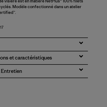
e visière est en matière NetPlus® 100% filets
yclés. Modèle confectionné dans un atelier
rtified™.
17
ions et caractéristiques
 Entretien