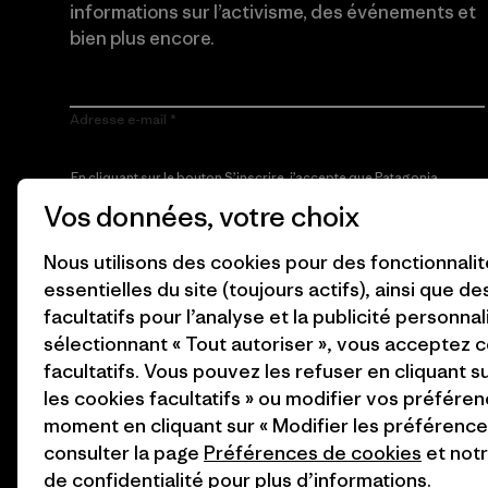
informations sur l’activisme, des événements et
bien plus encore.
Adresse e-mail
En cliquant sur le bouton S’inscrire, j’accepte que Patagonia
utilise mon adresse e-mail pour m’envoyer des e-mails
Vos données, votre choix
concernant les produits, les histoires originales, la
sensibilisation à l’activisme, les informations sur les événements
et autres, conformément à la
Politique de confidentialité
de
Nous utilisons des cookies pour des fonctionnali
Patagonia.
essentielles du site (toujours actifs), ainsi que d
S’inscrire
facultatifs pour l’analyse et la publicité personnal
sélectionnant « Tout autoriser », vous acceptez 
facultatifs. Vous pouvez les refuser en cliquant s
les cookies facultatifs » ou modifier vos préféren
moment en cliquant sur « Modifier les préférences
consulter la page
Préférences de cookies
et not
de confidentialité
pour plus d’informations.