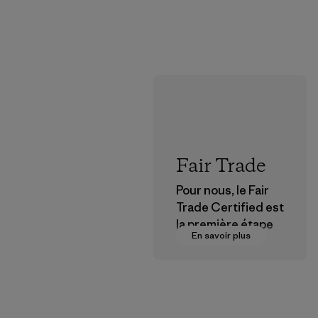
Fair Trade
Pour nous, le Fair
Trade Certified est
la première étape
En savoir plus
vers des
rémunérations plus
justes pour nos
partenaires dans la
chaîne