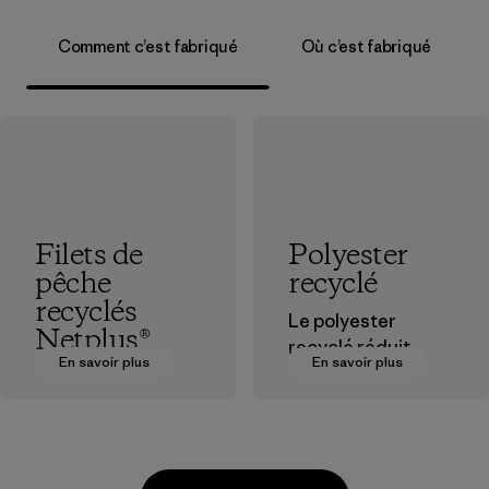
Comment c’est fabriqué
Où c’est fabriqué
Filets de
Polyester
pêche
recyclé
recyclés
Le polyester
Netplus®
recyclé réduit
En savoir plus
En savoir plus
notre dépendance
Le matériau
aux matières
Netplus® est
dérivées du
fabriqué à 100 % à
pétrole.
partir de filets de
pêche usagés
Matières