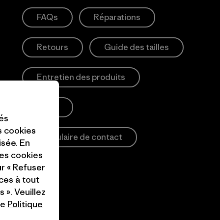
FAQs
Réparations
Retours
Guide des tailles
Entretien des produits
Login
tés
es cookies
Formulaire de contact
isée. En
ces cookies
ur « Refuser
ces à tout
 ». Veuillez
re
Politique