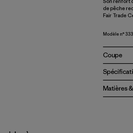
Son renfort d
de pêche rec
Fair Trade Ce
Modèle n° 333
Coupe
Spécificat
Matières &