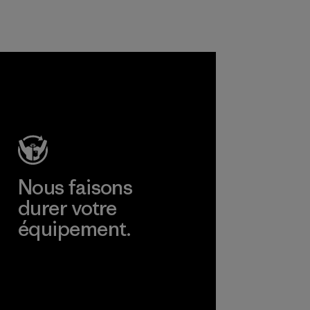
procédés, les
matières et les
produits sont sûrs
pour
l'environnement,
les ouvriers et les
consommateurs.
Programme
Nous faisons
durer votre
équipement.
Consulter Worn Wear