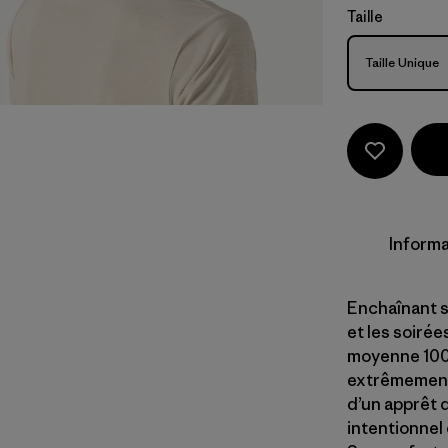
Taille
Taille
Taille Unique
Informa
Enchaînant s
et les soirée
moyenne 100%
extrêmement 
d’un apprêt 
intentionnel 