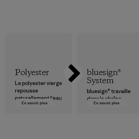
Polyester
bluesign®
System
Le polyester vierge
repousse
bluesign® travaille
naturellement l'eau
dans la chaîne
En savoir plus
En savoir plus
et est très
d’approvisionneme
performant en
nt textile pour
extérieur.
certifier que les
produits
Matières
chimiques, les