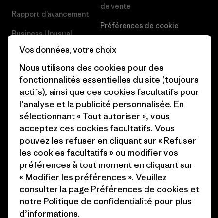
de vente
Rapport d’avancement
Préférences de cookie
Business Unusual
Carrières
Vos données, votre choix
Objectifs climatiques
Presse et media
Nous utilisons des cookies pour des
1% For The Planet
fonctionnalités essentielles du site (toujours
Industry program
actifs), ainsi que des cookies facultatifs pour
Comment nous
l’analyse et la publicité personnalisée. En
finançons
Programme d’affiliation
sélectionnant « Tout autoriser », vous
Cartes cadeaux
Patagonia Belgique Plan du
acceptez ces cookies facultatifs. Vous
site
pouvez les refuser en cliquant sur « Refuser
Nos magasins
les cookies facultatifs » ou modifier vos
préférences à tout moment en cliquant sur
« Modifier les préférences ». Veuillez
consulter la page
Préférences de cookies
et
notre
Politique de confidentialité
pour plus
© 2026 Patagonia, Inc. All Rights Reserved.
d’informations.