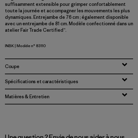
suffisamment extensible pour grimper confortablement
toute la journée et accompagner les mouvements les plus
dynamiques. Entrejambe de 76 cm ; également disponible
avec un entrejambe de 81 cm. Modèle confectionné dans un
atelier Fair Trade Certified™.
INBK
| Modèle n° 83110
Ink Black
Coupe
Spécifications et caractéristiques
Matières & Entretien
Une question ? Envie de nous aider à nous