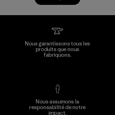
Arvind Limited (Shirting and
Nous garantissons tous les
Khaki Divisions)
produits que nous
F
fabriquons.
Material-supplier
Voir la Garantie Ironclad
En savoir
Nous assumons la
plus
responsabilité de notre
impact.