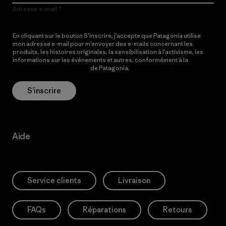
Adresse e-mail
En cliquant sur le bouton S’inscrire, j’accepte que Patagonia utilise
mon adresse e-mail pour m’envoyer des e-mails concernant les
produits, les histoires originales, la sensibilisation à l’activisme, les
informations sur les événements et autres, conformément à la
Politique de confidentialité
de Patagonia.
S’inscrire
Aide
Service clients
Livraison
FAQs
Réparations
Retours