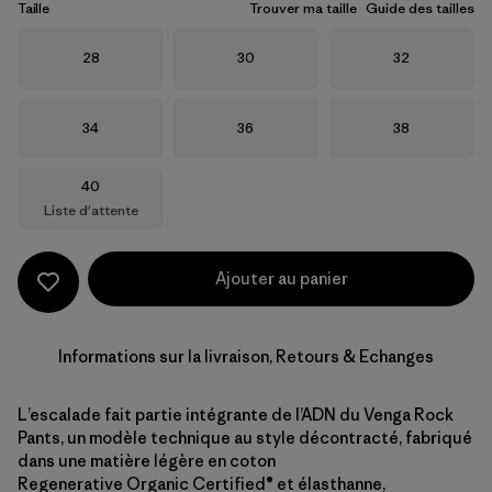
Taille
Trouver ma taille
Guide des tailles
Taille
Taille
Taille
28
30
32
Taille
Taille
Taille
34
36
38
Taille
40
Liste d'attente
Ajouter au panier
Informations sur la livraison, Retours & Echanges
L’escalade fait partie intégrante de l’ADN du Venga Rock
Pants, un modèle technique au style décontracté, fabriqué
dans une matière légère en coton
Regenerative Organic Certified® et élasthanne,