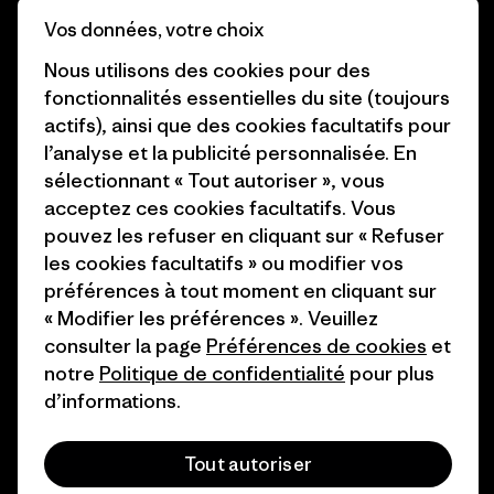
Business Unusual
Vos données, votre choix
Carrières
Objectifs climatiques
Nous utilisons des cookies pour des
Presse et media
fonctionnalités essentielles du site (toujours
1% For The Planet
actifs), ainsi que des cookies facultatifs pour
Industry program
Comment nous
l’analyse et la publicité personnalisée. En
finançons
Programme d’affiliation
sélectionnant « Tout autoriser », vous
acceptez ces cookies facultatifs. Vous
Cartes cadeaux
Patagonia Belgique Plan du
pouvez les refuser en cliquant sur « Refuser
site
les cookies facultatifs » ou modifier vos
Nos magasins
préférences à tout moment en cliquant sur
« Modifier les préférences ». Veuillez
consulter la page
Préférences de cookies
et
notre
Politique de confidentialité
pour plus
d’informations.
© 2026 Patagonia, Inc. All Rights Reserved.
Tout autoriser