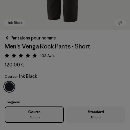
Pantalons pour homme
Men's Venga Rock Pants - Short
102
Avis
Évaluation: 4.7 / 5
120,00 €
Ink Black
Couleur
Ink Black
Longueur
Courte
Standard
76 cm
81 cm