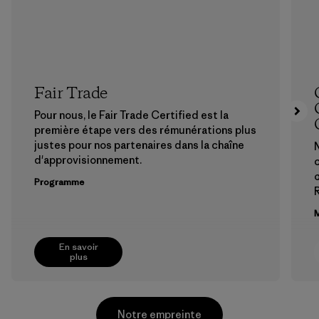
Fair Trade
Pour nous, le Fair Trade Certified est la
première étape vers des rémunérations plus
justes pour nos partenaires dans la chaîne
d'approvisionnement.
c
œ
Programme
M
En savoir
plus
Notre empreinte