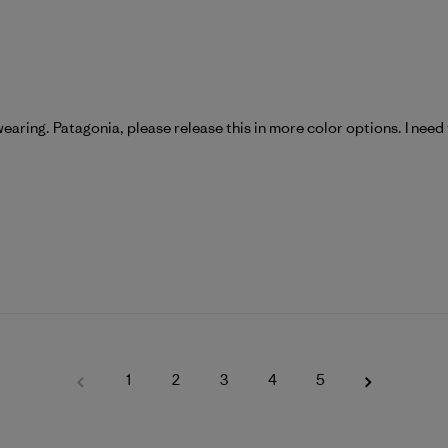
wearing. Patagonia, please release this in more color options. I need 
1
2
3
4
5