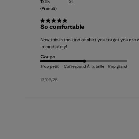
Taille
XL
(produit)
So comfortable
Now this is the kind of shirt you forget you are 
immediately!
Coupe
Date
13/06/26
de
publication