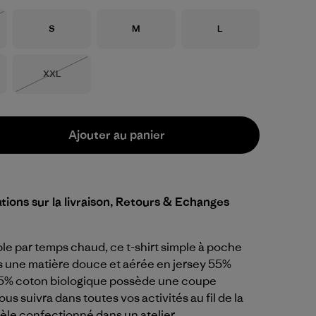
Taille
Taille
Taille
S
M
L
Taille
XXL
Épuisé
Ajouter au panier
tions sur la livraison, Retours & Echanges
e par temps chaud, ce t-shirt simple à poche
s une matière douce et aérée en jersey 55%
5% coton biologique possède une coupe
us suivra dans toutes vos activités au fil de la
èle confectionné dans un atelier