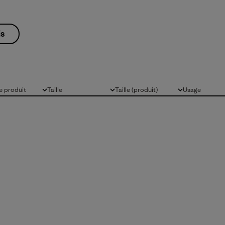
is
 produit
Taille
Taille (produit)
Usage
Tous
Tous
Tous