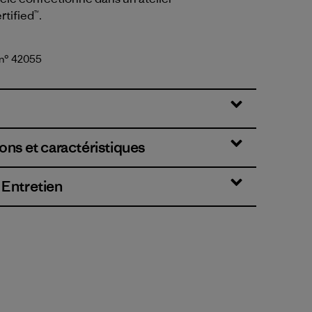
rtified™.
 n° 42055
mestone Yellow
ons et caractéristiques
 Entretien