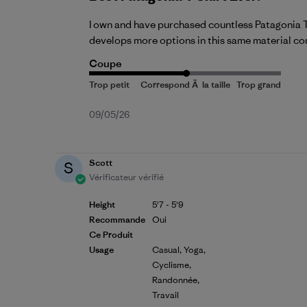
I own and have purchased countless Patagonia T s
develops more options in this same material com
Coupe
Date
09/05/26
de
publication
Scott
S
Vérificateur vérifié
Height
5'7 - 5'9
Recommande
Oui
Ce Produit
Usage
Casual, Yoga,
Cyclisme,
Randonnée,
Travail