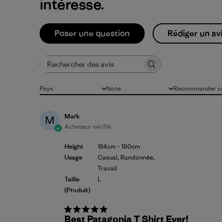
intéresse.
Poser une question
Rédiger un av
Rechercher des avis
Pays
Note
Recommander ce
Tous
Toutes les évaluations
Tous
Mark
M
Acheteur vérifié
Height
184cm - 190cm
Usage
Casual, Randonnée,
Travail
Taille
L
(produit)
Best Patagonia T Shirt Ever!