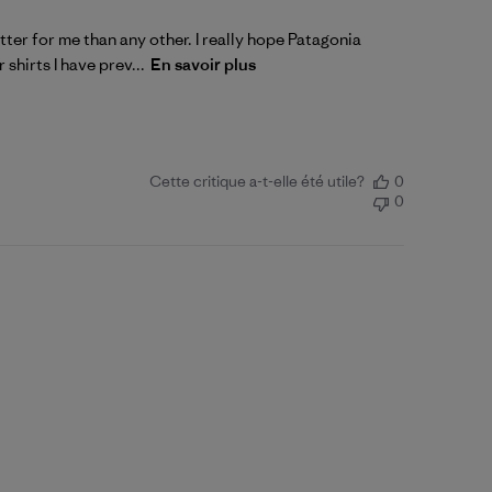
tter for me than any other. I really hope Patagonia
hirts I have prev...
En savoir plus
Cette critique a-t-elle été utile?
0
0