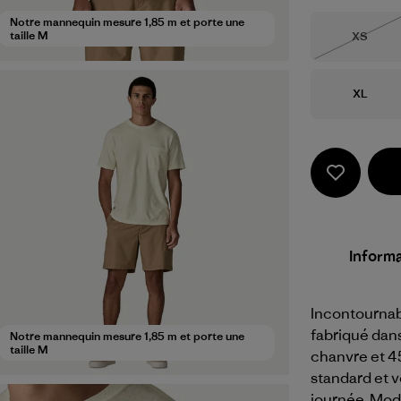
Notre mannequin mesure 1,85 m et porte une
Taille
taille M
XS
Épuisé
Taille
XL
Informa
Incontournabl
fabriqué dan
Notre mannequin mesure 1,85 m et porte une
taille M
chanvre et 4
standard et vo
journée. Mod