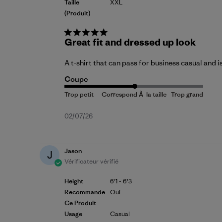
Taille
XXL
(produit)
Great fit and dressed up look
A t-shirt that can pass for business casual and 
Coupe
Date
02/07/26
de
publication
Jason
J
Vérificateur vérifié
Height
6'1 - 6'3
Recommande
Oui
Ce Produit
Usage
Casual