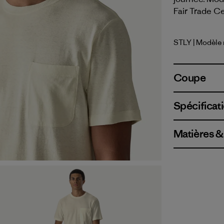
Fair Trade Ce
STLY
| Modèle
Steps: Li
Coupe
Spécificati
Matières &