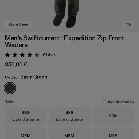
Men's Swiftcurrent™ Expedition Zip-Front
Waders
81
Avis
Évaluation: 4.5 / 5
850,00 €
Basin Green
Couleur
Basin Green
Taille
Guide des tailles
Taille
Taille
SSS
SRS
Taille
SRM
Liste d'attente
Liste d'attente
Taille
Taille
Taille
MXM
MSM
MRS