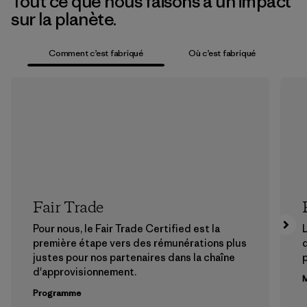
Tout ce que nous faisons a un impact
sur la planète.
Comment c’est fabriqué
Où c’est fabriqué
Fair Trade
Pour nous, le Fair Trade Certified est la
L
première étape vers des rémunérations plus
justes pour nos partenaires dans la chaîne
p
d'approvisionnement.
M
Programme