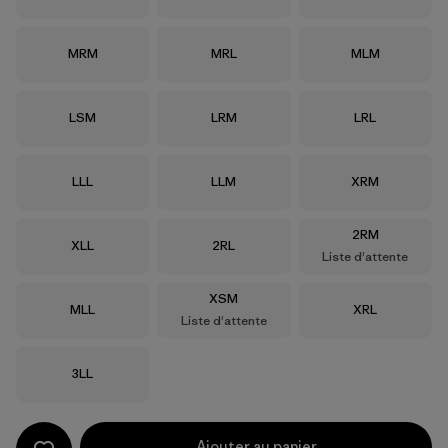
Taille
Taille
Taille
MRM
MRL
MLM
Taille
Taille
Taille
LSM
LRM
LRL
Taille
Taille
Taille
LLL
LLM
XRM
Taille
2RM
Taille
Taille
XLL
2RL
Liste d'attente
Taille
XSM
Taille
Taille
MLL
XRL
Liste d'attente
Taille
3LL
Ajouter au panier