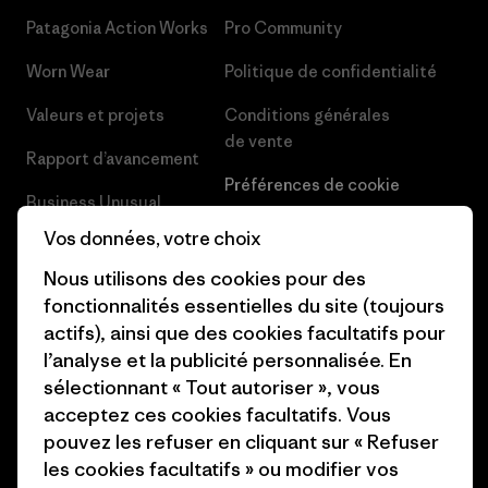
Patagonia Action Works
Pro Community
Worn Wear
Politique de confidentialité
Valeurs et projets
Conditions générales
de vente
Rapport d’avancement
Préférences de cookie
Business Unusual
Carrières
Vos données, votre choix
Objectifs climatiques
Presse et media
Nous utilisons des cookies pour des
1% For The Planet
fonctionnalités essentielles du site (toujours
Industry program
actifs), ainsi que des cookies facultatifs pour
Comment nous
l’analyse et la publicité personnalisée. En
finançons
Programme d’affiliation
sélectionnant « Tout autoriser », vous
Cartes cadeaux
Patagonia Belgique Plan du
acceptez ces cookies facultatifs. Vous
site
pouvez les refuser en cliquant sur « Refuser
Nos magasins
les cookies facultatifs » ou modifier vos