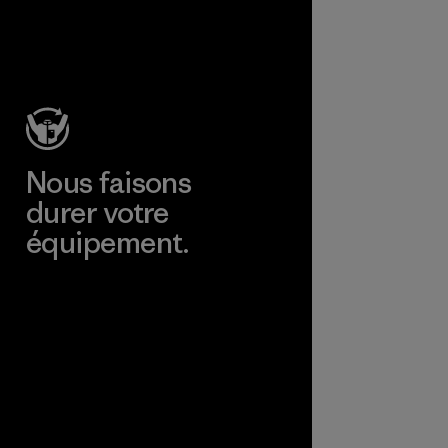
nnement,
ers et les
ateurs.
e
Nous faisons
durer votre
équipement.
Consulter Worn Wear