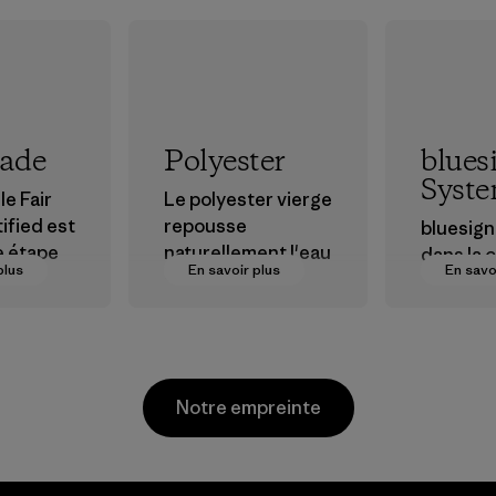
rade
Polyester
blues
Syst
le Fair
Le polyester vierge
ified est
repousse
bluesign®
e étape
naturellement l'eau
dans la 
plus
En savoir plus
En savo
et est très
d’appro
ions plus
performant en
nt textil
r nos
extérieur.
certifier
s dans la
produits
Matières
chimique
Notre empreinte
sionneme
procédés
matières
produits
pour