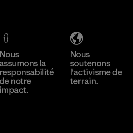
Ceylon Knit
l'enviro
Trend (Pvt)
les ouvri
Ltd. -
consomm
Eheliyagoda
Programm
En savoir plus
Factory
Nous
Nous
assumons la
soutenons
responsabilité
l'activisme de
de notre
terrain.
impact.
Consulter Patagonia
Action Works
Découvrez notre
empreinte carbone