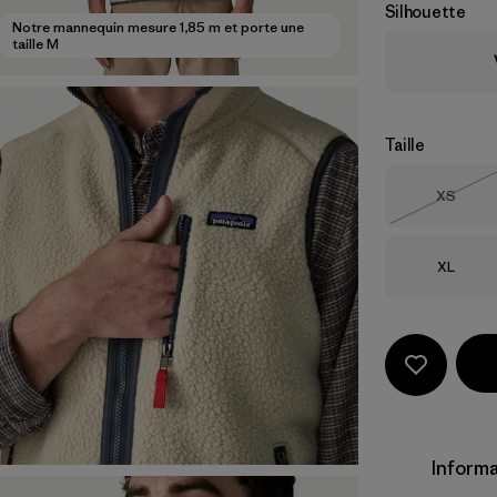
Silhouette
Notre mannequin mesure 1,85 m et porte une
taille M
Taille
Taille
XS
Épuisé
Taille
XL
Informa