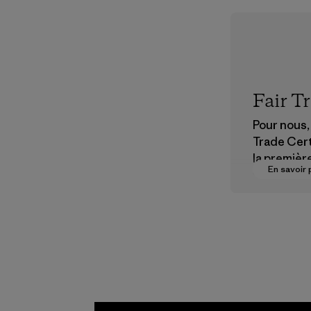
Fair T
Pour nous, 
Trade Cert
la premièr
En savoir 
vers des
rémunérat
justes pou
partenaire
chaîne
d'approvi
nt.
Programme