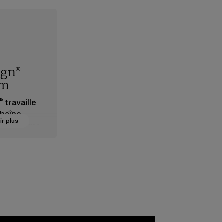
ign®
em
 travaille
chaîne
ir plus
visionneme
e pour
 que les
s, les
, les
 et les
 sont sûrs