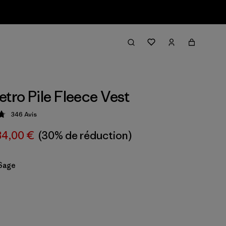
etro Pile Fleece Vest
346
Avis
tion: 4.8 / 5
84,00 €
(30% de réduction)
Sage