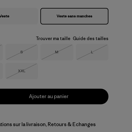
Veste
Veste sans manches
Trouver ma taille
Guide des tailles
Taille
Taille
Taille
S
M
L
Épuisé
Épuisé
Épuisé
Taille
XXL
Épuisé
Ajouter au panier
tions sur la livraison, Retours & Echanges