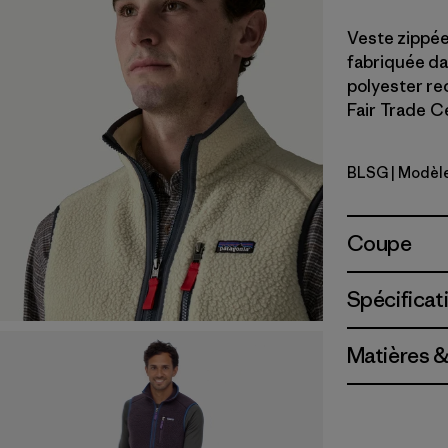
Veste zippée
fabriquée da
polyester re
Fair Trade Ce
BLSG
| Modèl
Blue Sage
Coupe
Spécificat
Matières &