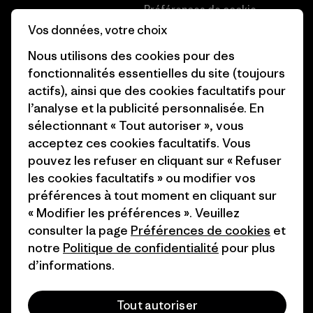
Préférences de cookie
Business Unusual
Vos données, votre choix
Carrières
Objectifs climatiques
Nous utilisons des cookies pour des
Presse et media
fonctionnalités essentielles du site (toujours
1% For The Planet
actifs), ainsi que des cookies facultatifs pour
Industry program
Comment nous
l’analyse et la publicité personnalisée. En
finançons
Programme d’affiliation
sélectionnant « Tout autoriser », vous
acceptez ces cookies facultatifs. Vous
Cartes cadeaux
Patagonia Belgique Plan du
pouvez les refuser en cliquant sur « Refuser
site
les cookies facultatifs » ou modifier vos
Nos magasins
préférences à tout moment en cliquant sur
« Modifier les préférences ». Veuillez
consulter la page
Préférences de cookies
et
notre
Politique de confidentialité
pour plus
d’informations.
© 2026 Patagonia, Inc. All Rights Reserved.
Tout autoriser