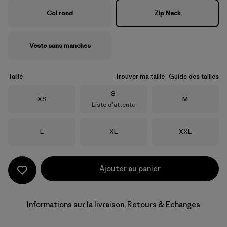
Col rond
Zip Neck
Veste sans manches
Taille
Trouver ma taille
Guide des tailles
Taille
S
Taille
Taille
XS
M
Liste d'attente
Taille
Taille
Taille
L
XL
XXL
Ajouter au panier
Informations sur la livraison, Retours & Echanges