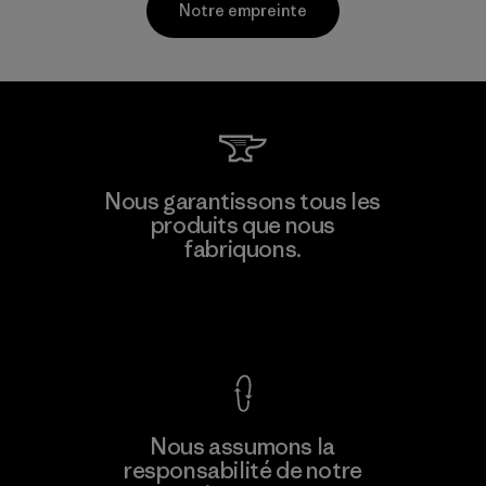
Notre empreinte
Kingwhale Industries Corp.
Nous garantissons tous les
produits que nous
Material-supplier
F
fabriquons.
Voir la Garantie Ironclad
En savoir
Nous assumons la
plus
responsabilité de notre