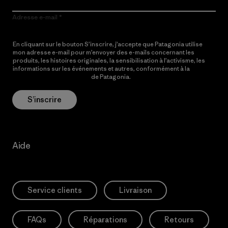
Adresse e-mail
En cliquant sur le bouton S’inscrire, j’accepte que Patagonia utilise
mon adresse e-mail pour m’envoyer des e-mails concernant les
produits, les histoires originales, la sensibilisation à l’activisme, les
informations sur les événements et autres, conformément à la
Politique de confidentialité
de Patagonia.
S’inscrire
Aide
Service clients
Livraison
FAQs
Réparations
Retours