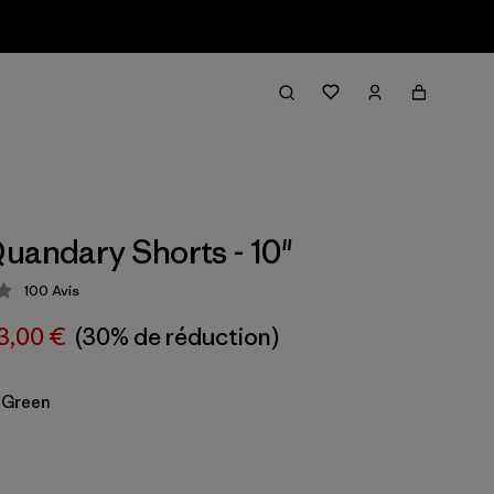
uandary Shorts - 10"
100
Avis
tion: 4.3 / 5
3,00 €
(30% de réduction)
 Green