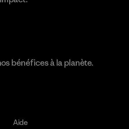
Consulter Patagonia
Action Works
Découvrez notre
empreinte carbone
os bénéfices à la planète.
Aide