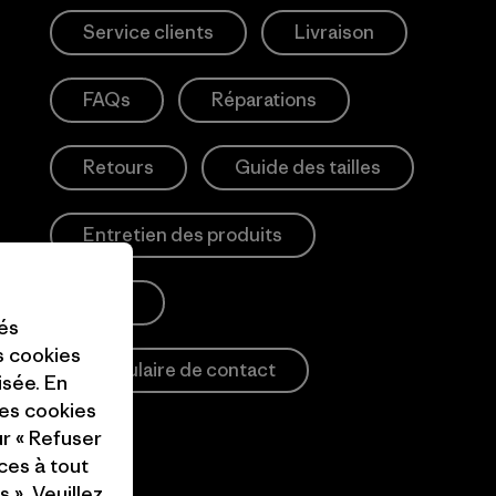
Service clients
Livraison
FAQs
Réparations
Retours
Guide des tailles
Entretien des produits
Login
tés
es cookies
Formulaire de contact
isée. En
ces cookies
ur « Refuser
ces à tout
 ». Veuillez