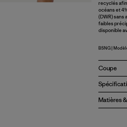
recyclés afin
océans et 4%
(DWR) sans a
faibles préc
disponible a
BSNG
| Modèl
Basin Gre
Coupe
Spécificat
Matières &