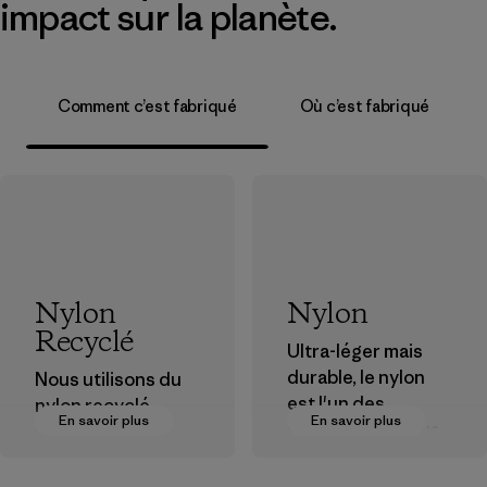
impact sur la planète.
Comment c’est fabriqué
Où c’est fabriqué
Nylon
Nylon
Recyclé
Ultra-léger mais
durable, le nylon
Nous utilisons du
est l'un des
nylon recyclé
En savoir plus
En savoir plus
matériaux les plus
provenant de
résistants que
déchets post-
nous utilisons dans
industriels, de