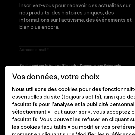
Inscrivez-vous pour recevoir des actualités sur
nos produits, des histoires uniques, des
informations sur l’activisme, des événements et
bien plus encore.
Adresse e-mail
En cliquant sur le bouton S’inscrire, j’accepte que Patagonia
utilise mon adresse e-mail pour m’envoyer des e-mails
Vos données, votre choix
concernant les produits, les histoires originales, la
sensibilisation à l’activisme, les informations sur les événements
et autres, conformément à la
Politique de confidentialité
de
Nous utilisons des cookies pour des fonctionnali
Patagonia.
essentielles du site (toujours actifs), ainsi que d
S’inscrire
facultatifs pour l’analyse et la publicité personnal
sélectionnant « Tout autoriser », vous acceptez 
facultatifs. Vous pouvez les refuser en cliquant s
les cookies facultatifs » ou modifier vos préféren
moment en cliquant sur « Modifier les préférences