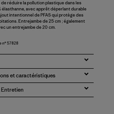
 de réduire la pollution plastique dans les
 élasthanne, avec apprêt déperlant durable
jout intentionnel de PFAS qui protège des
ipitations. Entrejambe de 25 cm ; également
vec un entrejambe de 20 cm.
e n° 57828
en
ions et caractéristiques
 Entretien