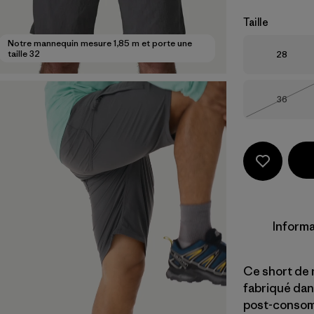
Taille
Notre mannequin mesure 1,85 m et porte une
Taille
taille 32
28
Taille
36
Épuisé
Informa
Ce short de 
fabriqué dan
post-consomm