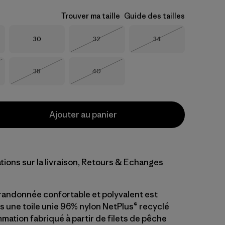
Trouver ma taille
Guide des tailles
Taille
Taille
Taille
30
32
34
Épuisé
Épuisé
Taille
Taille
38
40
Épuisé
Épuisé
Ajouter au panier
tions sur la livraison, Retours & Echanges
randonnée confortable et polyvalent est
s une toile unie 96% nylon NetPlus® recyclé
ation fabriqué à partir de filets de pêche