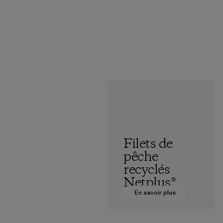
Filets de
pêche
recyclés
Netplus®
En savoir plus
Le matériau
Netplus® est