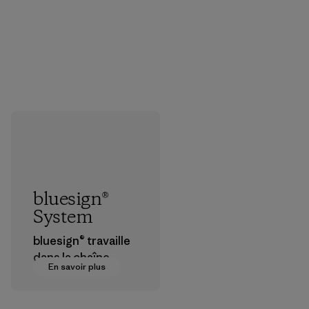
bluesign®
System
bluesign® travaille
dans la chaîne
En savoir plus
d’approvisionneme
nt textile pour
certifier que les