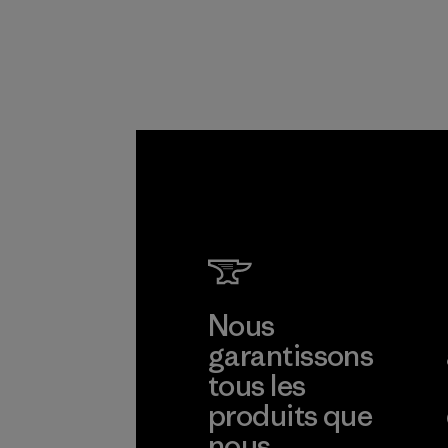
fabriqué à 100 % à
partir de filets de
pêche usagés
recyclés, collectés
dans le monde
entier auprès des
communautés de
pêcheurs.
Matières
Nous
garantissons
tous les
produits que
nous