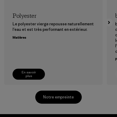
Polyester
Le polyester vierge repousse naturellement
b
l'eau et est très performant en extérieur.
d
q
Matières
l
l
En savoir
plus
Notre empreinte