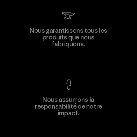
Atlanta Garment Manufacturing
Nous garantissons tous les
Company
produits que nous
M
fabriquons.
Factory
Voir la Garantie Ironclad
En savoir
Nous assumons la
plus
responsabilité de notre
impact.
Découvrez notre empreinte carbone