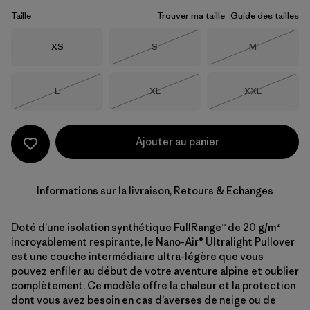
Taille
Trouver ma taille
Guide des tailles
Taille
Taille
Taille
XS
S
M
Épuisé
Épuisé
Taille
Taille
Taille
L
XL
XXL
Épuisé
Épuisé
Épuisé
Ajouter au panier
Informations sur la livraison, Retours & Echanges
Doté d’une isolation synthétique FullRange™ de 20 g/m²
incroyablement respirante, le Nano-Air® Ultralight Pullover
est une couche intermédiaire ultra-légère que vous
pouvez enfiler au début de votre aventure alpine et oublier
complètement. Ce modèle offre la chaleur et la protection
dont vous avez besoin en cas d’averses de neige ou de