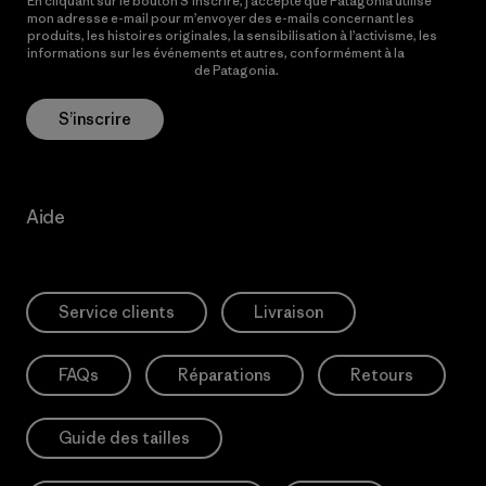
En cliquant sur le bouton S’inscrire, j’accepte que Patagonia utilise
mon adresse e-mail pour m’envoyer des e-mails concernant les
produits, les histoires originales, la sensibilisation à l’activisme, les
informations sur les événements et autres, conformément à la
Politique de confidentialité
de Patagonia.
S’inscrire
Aide
Service clients
Livraison
FAQs
Réparations
Retours
Guide des tailles