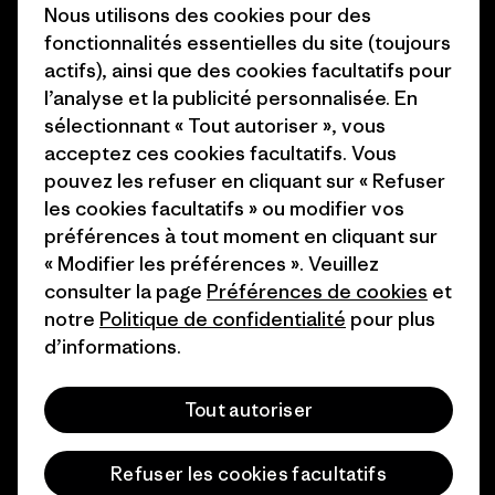
Presse et media
Nous utilisons des cookies pour des
1% For The Planet
fonctionnalités essentielles du site (toujours
Industry program
actifs), ainsi que des cookies facultatifs pour
Comment nous
l’analyse et la publicité personnalisée. En
finançons
Programme d’affiliation
sélectionnant « Tout autoriser », vous
Cartes cadeaux
Patagonia Belgique Plan du
acceptez ces cookies facultatifs. Vous
site
pouvez les refuser en cliquant sur « Refuser
Nos magasins
les cookies facultatifs » ou modifier vos
préférences à tout moment en cliquant sur
« Modifier les préférences ». Veuillez
consulter la page
Préférences de cookies
et
notre
Politique de confidentialité
pour plus
© 2026 Patagonia, Inc. All Rights Reserved.
d’informations.
Tout autoriser
français
Refuser les cookies facultatifs