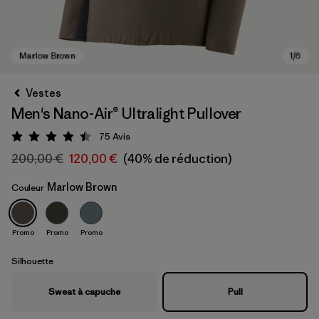
Vestes
Men's Nano-Air® Ultralight Pullover
75
Avis
Évaluation: 4.5 / 5
200,00 €
120,00 €
(40% de réduction)
Marlow Brown
Couleur
Marlow Brown
Promo
Promo
Promo
Silhouette
Sweat à capuche
Pull