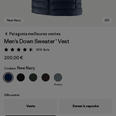
Patagonia meilleures ventes
Men's Down Sweater™ Vest
305
Avis
Évaluation: 4.5 / 5
200,00 €
New Navy
Couleur
New Navy
Promo
Silhouette
Veste
Sweat à capuche