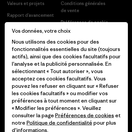
Valeurs et projets
Conditions générales
de vente
Rapport d’avancement
Préférences de cookie
Business Unusual
Vos données, votre choix
Carrières
Objectifs climatiques
Nous utilisons des cookies pour des
Presse et media
fonctionnalités essentielles du site (toujours
1% For The Planet
actifs), ainsi que des cookies facultatifs pour
Industry program
Comment nous
l’analyse et la publicité personnalisée. En
finançons
Programme d’affiliation
sélectionnant « Tout autoriser », vous
acceptez ces cookies facultatifs. Vous
Cartes cadeaux
Patagonia Belgique Plan du
pouvez les refuser en cliquant sur « Refuser
site
les cookies facultatifs » ou modifier vos
Nos magasins
préférences à tout moment en cliquant sur
« Modifier les préférences ». Veuillez
consulter la page
Préférences de cookies
et
notre
Politique de confidentialité
pour plus
d’informations.
© 2026 Patagonia, Inc. All Rights Reserved.