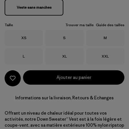
Veste sans manches
Taille
Trouver ma taille
Guide des tailles
Taille
Taille
Taille
XS
S
M
Taille
Taille
Taille
L
XL
XXL
Ajouter au panier
Informations sur la livraison, Retours & Echanges
Offrant un niveau de chaleur idéal pour toutes vos
activités, notre Down Sweater™ Vest est à la fois légère et
coupe-vent, avec sa matière extérieure 100% nylon ripstop