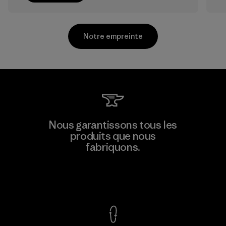
Notre empreinte
Kwang Viet Garment Co., Ltd
Nous garantissons tous les
produits que nous
Factory
M
fabriquons.
Voir la Garantie Ironclad