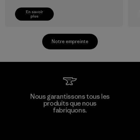
En savoir
plus
Notre empreinte
Greentech Headgear Company
Nous garantissons tous les
Limited - Chau Duc
produits que nous
fabriquons.
Factory
Voir la Garantie Ironclad