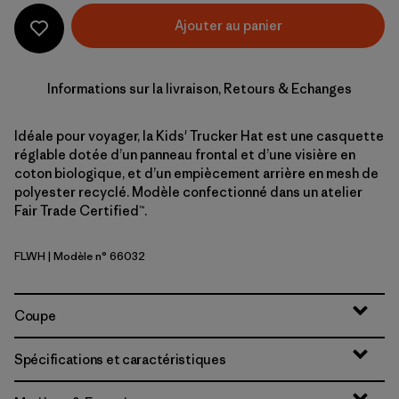
Ajouter au panier
Informations sur la livraison, Retours & Echanges
Idéale pour voyager, la Kids' Trucker Hat est une casquette
réglable dotée d’un panneau frontal et d’une visière en
coton biologique, et d’un empiècement arrière en mesh de
polyester recyclé. Modèle confectionné dans un atelier
Fair Trade Certified™.
FLWH
| Modèle n° 66032
Friend Lei: White
Coupe
Spécifications et caractéristiques