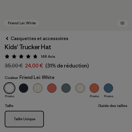
Casquettes et accessoires
Kids' Trucker Hat
148
Avis
Évaluation: 4.7 / 5
35,00 €
24,00 €
(31% de réduction)
Friend Lei: White
Couleur
Friend Lei: White
Promo
Promo
Promo
Taille
Guide des tailles
Taille
Taille Unique