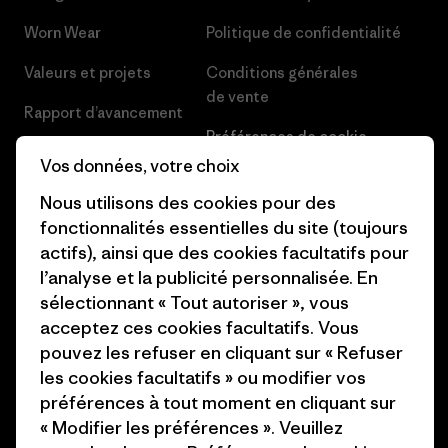
Worn Wear
Politique de confidentialité
Valeurs et projets
Conditions générales
de vente
Rapport d’avancement
Préférences de cookie
Business Unusual
Vos données, votre choix
Carrières
Objectifs climatiques
Nous utilisons des cookies pour des
Presse et media
fonctionnalités essentielles du site (toujours
1% For The Planet
actifs), ainsi que des cookies facultatifs pour
Industry program
Comment nous
l’analyse et la publicité personnalisée. En
finançons
Programme d’affiliation
sélectionnant « Tout autoriser », vous
acceptez ces cookies facultatifs. Vous
Cartes cadeaux
Patagonia Belgique Plan du
pouvez les refuser en cliquant sur « Refuser
site
les cookies facultatifs » ou modifier vos
Nos magasins
préférences à tout moment en cliquant sur
« Modifier les préférences ». Veuillez