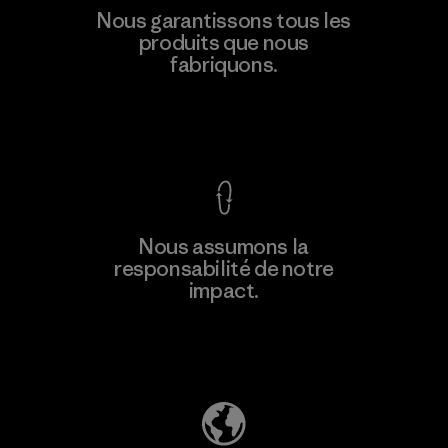
Kingwhale Industries Corp.
Nous garantissons tous les
produits que nous
Material-supplier
F
fabriquons.
Voir la Garantie Ironclad
En savoir
Nous assumons la
plus
responsabilité de notre
impact.
Découvrez notre empreinte carbone