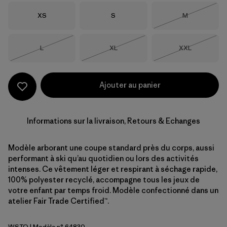
Taille
Taille
Taille
XS
S
M
Épuisé
Taille
Taille
Taille
L
XL
XXL
Épuisé
Épuisé
Épuisé
Ajouter au panier
Informations sur la livraison, Retours & Echanges
Modèle arborant une coupe standard près du corps, aussi
performant à ski qu’au quotidien ou lors des activités
intenses. Ce vêtement léger et respirant à séchage rapide,
100% polyester recyclé, accompagne tous les jeux de
votre enfant par temps froid. Modèle confectionné dans un
atelier Fair Trade Certified™.
WSTO
| Modèle n° 64830