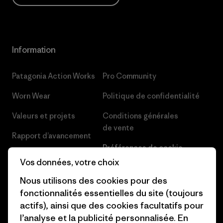
Information
Patagonia Action Works
Pro Community
Worn Wear
Politique de confidentialité
Valeurs et projets
Conditions générales
de vente
Rapport d’avancement
Préférences de cookie
Business Unusual
Vos données, votre choix
Carrières
Objectifs climatiques
Nous utilisons des cookies pour des
Presse et media
fonctionnalités essentielles du site (toujours
1% For The Planet
actifs), ainsi que des cookies facultatifs pour
Industry program
Comment nous
l’analyse et la publicité personnalisée. En