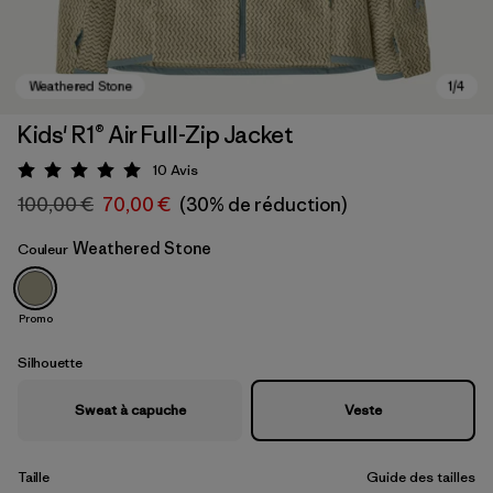
Kids' R1® Air Full-Zip Jacket
10
Avis
Évaluation: 5 / 5
100,00 €
70,00 €
(30% de réduction)
Weathered Stone
Couleur
Promo
Weathered Stone
Silhouette
Sweat à capuche
Veste
Taille
Guide des tailles