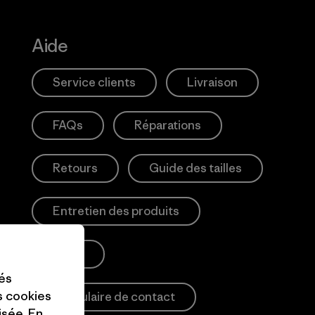
Aide
Service clients
Livraison
FAQs
Réparations
Retours
Guide des tailles
Entretien des produits
Login
tés
es cookies
Formulaire de contact
isée. En