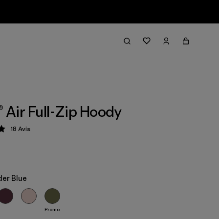
® Air Full-Zip Hoody
18
Avis
tion: 5 / 5
er Blue
Promo