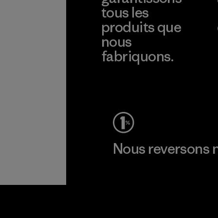
tous les
produits que
nous
fabriquons.
Voir la Garantie Ironclad
Nous reversons n
Lire notre engagement