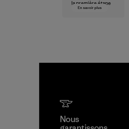
la première étape
En savoir plus
vers des
rémunérations plus
justes pour nos
partenaires dans la
chaîne
d'approvisionneme
nt.
Programme
Nous
garantissons