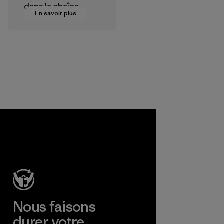
dans la chaîne
En savoir plus
d’approvisionneme
nt textile pour
certifier que les
produits
chimiques, les
procédés, les
matières et les
produits sont sûrs
pour
l'environnement,
les ouvriers et les
consommateurs.
Programme
Nous faisons
durer votre