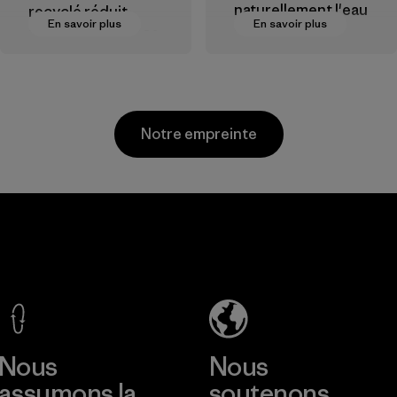
naturellement l'eau
recyclé réduit
En savoir plus
En savoir plus
et est très
notre dépendance
performant en
aux matières
extérieur.
dérivées du
pétrole.
Matières
Matières
Notre empreinte
Kingwhale
MAS Active
Industries
(Pvt) Ltd. -
Corp.
Asialine
Material-supplier
Factory
En savoir plus
En savoir plus
Nous
Nous
assumons la
soutenons