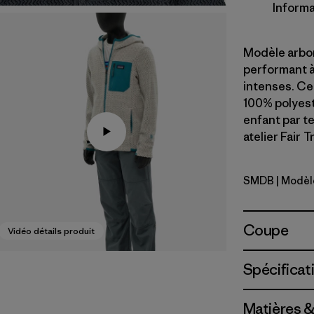
Informa
Modèle arbor
performant à 
intenses. Ce
100% polyest
enfant par t
atelier Fair 
SMDB
| Modèl
Smolder B
Coupe
Vidéo détails produit
Spécificat
Matières &