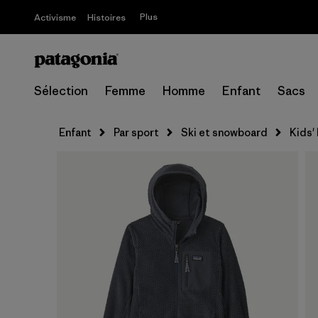
Plus
Activisme
Histoires
Sélection
Femme
Homme
Enfant
Sacs
Enfant
Par sport
Ski et snowboard
Kids'