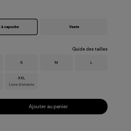
 à capuche
Veste
Guide des tailles
Taille
Taille
Taille
S
M
L
Taille
XXL
Liste d'attente
Ajouter au panier