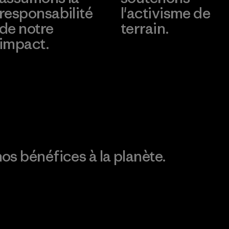
responsabilité
l'activisme de
de notre
terrain.
impact.
Consulter Patagonia
Action Works
Découvrez notre
empreinte carbone
os bénéfices à la planète.