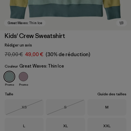
Kids' Crew Sweatshirt
Rédiger un avis
70,00 €
49,00 €
(30% de réduction)
Great Waves: Thin Ice
Couleur
Promo
Promo
Great Waves: Thin Ice
Taille
Guide des tailles
Taille
Taille
Taille
XS
S
M
Épuisé
Épuisé
Taille
Taille
Taille
L
XL
XXL