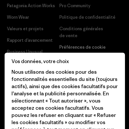
Patagonia Action Works
Pro Community
Worn Wear
Politique de confidentialité
Valeurs et projets
Conditions générales
de vente
Rapport d’avancement
Préférences de cookie
Business Unusual
Carrières
Vos données, votre choix
Objectifs climatiques
Presse et media
Nous utilisons des cookies pour des
1% For The Planet
fonctionnalités essentielles du site (toujours
Industry program
actifs), ainsi que des cookies facultatifs pour
Comment nous
l’analyse et la publicité personnalisée. En
finançons
Programme d’affiliation
sélectionnant « Tout autoriser », vous
Cartes cadeaux
Patagonia Belgique Plan du
acceptez ces cookies facultatifs. Vous
site
pouvez les refuser en cliquant sur « Refuser
Nos magasins
les cookies facultatifs » ou modifier vos