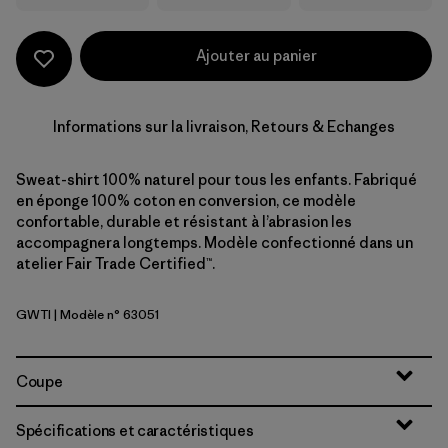
Ajouter au panier
Informations sur la livraison, Retours & Echanges
Sweat-shirt 100% naturel pour tous les enfants. Fabriqué
en éponge 100% coton en conversion, ce modèle
confortable, durable et résistant à l’abrasion les
accompagnera longtemps. Modèle confectionné dans un
atelier Fair Trade Certified™.
GWTI
| Modèle n° 63051
Great Waves: Thin Ice
Coupe
Spécifications et caractéristiques