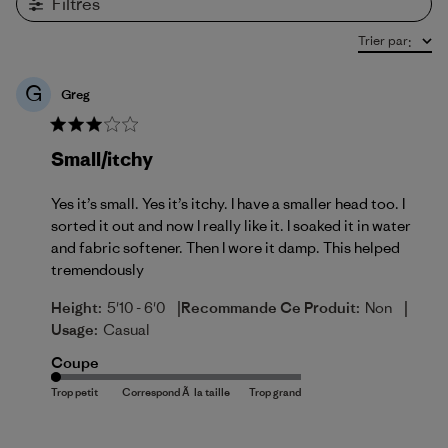
Filtres
Trier par
:
G
Greg
Small/itchy
Yes it’s small. Yes it’s itchy. I have a smaller head too. I
sorted it out and now I really like it. I soaked it in water
and fabric softener. Then I wore it damp. This helped
tremendously
|
|
Height:
5'10 - 6'0
Recommande Ce Produit:
Non
Usage:
Casual
Coupe