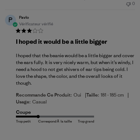
0
publication
Pavlo
P
Vérificateur vérifié
I hoped it would be a little bigger
I hoped that the beanie would be a little bigger and cover
the ears fully. It is very nicely warm, but when it’s windy, I
need a hood to not get shivers of ear tips being cold. I
love the shape, the color, and the overall looks of it
though.
|
|
Recommande Ce Produit:
Oui
Taille:
181 - 185 cm
Usage:
Casual
Coupe