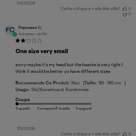
Date
04/05/26
Cette critique a-t-elle été utile?
0
de
0
publication
Francesco C.
FC
Acheteur vérifié
One size very small
sorry maybe it's my head but the beanie is very tight I
think it would be better yo have different sizes
|
|
Recommande Ce Produit:
Non
Taille:
181 - 185 cm
Usage:
Ski/Snowboard, Randonnée
Coupe
Date
20/03/26
Cette critique a-t-elle été utile?
0
de