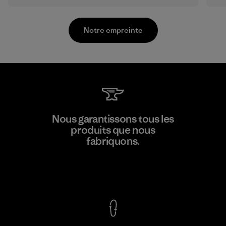
Notre empreinte
Greentech Headgear Company
Nous garantissons tous les
Limited - Dong Nai
produits que nous
fabriquons.
Factory
Voir la Garantie Ironclad
En savoir