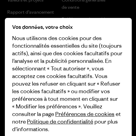
de vente
Rapport d’avancement
Préférences de cookie
Business Unusual
Vos données, votre choix
Carrières
Objectifs climatiques
Nous utilisons des cookies pour des
Presse et media
fonctionnalités essentielles du site (toujours
1% For The Planet
actifs), ainsi que des cookies facultatifs pour
Industry program
l’analyse et la publicité personnalisée. En
Comment nous finançons
sélectionnant « Tout autoriser », vous
Programme d’affiliation
Cartes cadeaux
acceptez ces cookies facultatifs. Vous
Patagonia Belgique Plan du site
pouvez les refuser en cliquant sur « Refuser
Nos magasins
les cookies facultatifs » ou modifier vos
préférences à tout moment en cliquant sur
« Modifier les préférences ». Veuillez
consulter la page
Préférences de cookies
et
notre
Politique de confidentialité
pour plus
© 2026 Patagonia, Inc. All Rights Reserved.
d’informations.