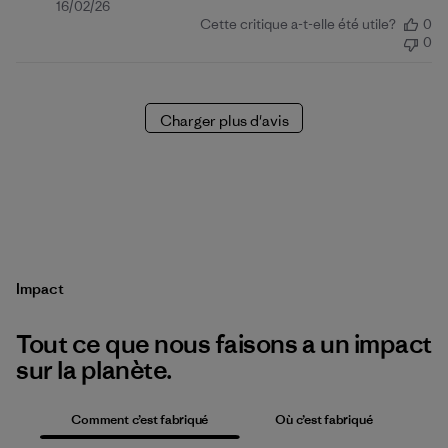
Date
16/02/26
Cette critique a-t-elle été utile?
0
de
0
publication
Charger plus d'avis
Impact
Tout ce que nous faisons a un impact
sur la planète.
Comment c’est fabriqué
Où c’est fabriqué