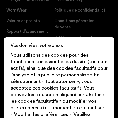
Worn Wear
Politique de confidentialité
Valeurs et projets
Conditions générales
de vente
Rapport d’avancement
Préférences de cookie
Business Unusual
Vos données, votre choix
Carrières
Objectifs climatiques
Nous utilisons des cookies pour des
Presse et media
fonctionnalités essentielles du site (toujours
1% For The Planet
actifs), ainsi que des cookies facultatifs pour
Industry program
Comment nous
l’analyse et la publicité personnalisée. En
finançons
Programme d’affiliation
sélectionnant « Tout autoriser », vous
acceptez ces cookies facultatifs. Vous
Cartes cadeaux
Patagonia Belgique Plan du
pouvez les refuser en cliquant sur « Refuser
site
les cookies facultatifs » ou modifier vos
Nos magasins
préférences à tout moment en cliquant sur
« Modifier les préférences ». Veuillez