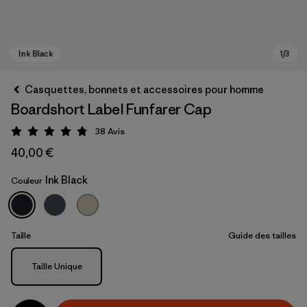
Casquettes, bonnets et accessoires pour homme
Boardshort Label Funfarer Cap
38
Avis
Évaluation: 4.8 / 5
40,00 €
Ink Black
Couleur
Ink Black
Taille
Guide des tailles
Taille
Taille Unique