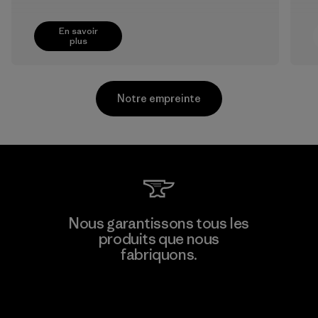
En savoir
plus
Notre empreinte
Greentech Headgear Company
Nous garantissons tous les
Limited - Chau Duc
produits que nous
fabriquons.
Factory
Voir la Garantie Ironclad