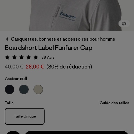
Casquettes, bonnets et accessoires pour homme
Boardshort Label Funfarer Cap
38
Avis
Évaluation: 4.8 / 5
40,00 €
28,00 €
(30% de réduction)
null
Couleur
Taille
Guide des tailles
Taille
Taille Unique