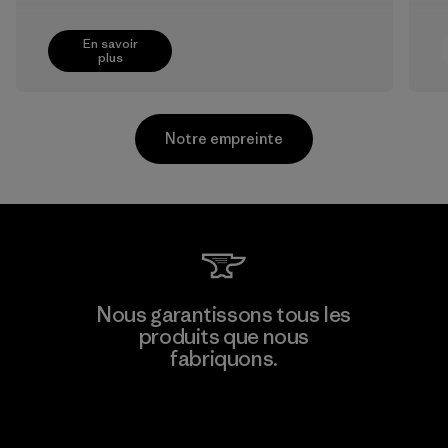
En savoir
plus
Notre empreinte
Greentech Headgear Company
Nous garantissons tous les
Limited - Chau Duc
produits que nous
fabriquons.
Factory
Voir la Garantie Ironclad