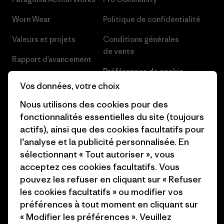
Worn Wear
Politique de confidentialité
Valeurs et projets
Conditions générales
de vente
Rapport d’avancement
Préférences de cookie
Business Unusual
Vos données, votre choix
Carrières
Objectifs climatiques
Nous utilisons des cookies pour des
Presse et media
fonctionnalités essentielles du site (toujours
1% For The Planet
actifs), ainsi que des cookies facultatifs pour
Industry program
Comment nous
l’analyse et la publicité personnalisée. En
finançons
Programme d’affiliation
sélectionnant « Tout autoriser », vous
acceptez ces cookies facultatifs. Vous
Cartes cadeaux
Patagonia Belgique Plan du
pouvez les refuser en cliquant sur « Refuser
site
les cookies facultatifs » ou modifier vos
Nos magasins
préférences à tout moment en cliquant sur
« Modifier les préférences ». Veuillez