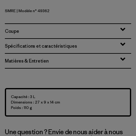
SMRE
| Modèle n° 49362
Smolder Blue w/Amanita Red
Coupe
Spécifications et caractéristiques
Matières & Entretien
Capacité : 3 L
Dimensions : 27 x 9 x 14 cm
Poids : 110 g
Une question ? Envie de nous aider à nous