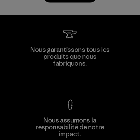
Li Peng Enterprise Co., Ltd.
Nous garantissons tous les
produits que nous
Material-supplier
F
fabriquons.
Voir la Garantie Ironclad
En savoir
Nous assumons la
plus
responsabilité de notre
impact.