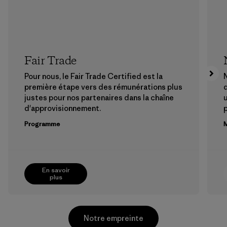
Fair Trade
Pour nous, le Fair Trade Certified est la
N
première étape vers des rémunérations plus
justes pour nos partenaires dans la chaîne
u
d'approvisionnement.
Programme
M
En savoir
plus
Notre empreinte