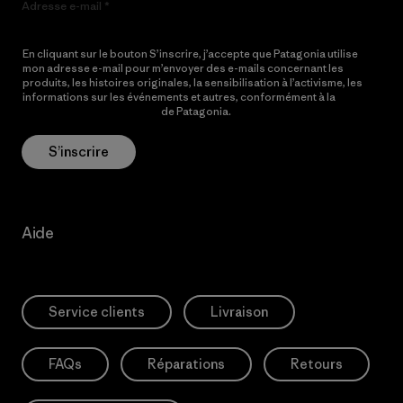
Adresse e-mail
En cliquant sur le bouton S’inscrire, j’accepte que Patagonia utilise
mon adresse e-mail pour m’envoyer des e-mails concernant les
produits, les histoires originales, la sensibilisation à l’activisme, les
informations sur les événements et autres, conformément à la
Politique de confidentialité
de Patagonia.
S’inscrire
Aide
Service clients
Livraison
FAQs
Réparations
Retours