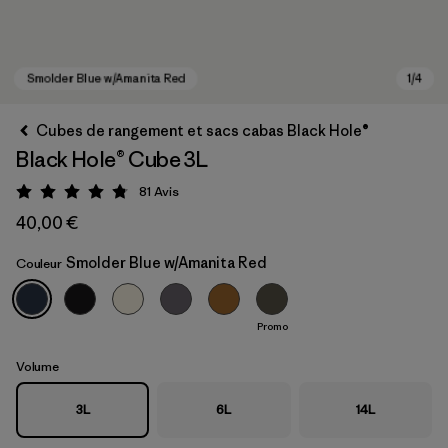
Cubes de rangement et sacs cabas Black Hole®
Black Hole® Cube 3L
81
Avis
Évaluation: 4.8 / 5
40,00 €
Smolder Blue w/Amanita Red
Couleur
Smolder Blue w/Amanita Red
Promo
Volume
3L
6L
14L