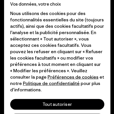
Business Unusual
Vos données, votre choix
Carrières
Objectifs climatiques
Nous utilisons des cookies pour des
Presse et media
fonctionnalités essentielles du site (toujours
1% For The Planet
actifs), ainsi que des cookies facultatifs pour
Industry program
Comment nous
l’analyse et la publicité personnalisée. En
finançons
Programme d’affiliation
sélectionnant « Tout autoriser », vous
acceptez ces cookies facultatifs. Vous
Cartes cadeaux
Patagonia Belgique Plan du
pouvez les refuser en cliquant sur « Refuser
site
les cookies facultatifs » ou modifier vos
Nos magasins
préférences à tout moment en cliquant sur
« Modifier les préférences ». Veuillez
consulter la page
Préférences de cookies
et
notre
Politique de confidentialité
pour plus
d’informations.
© 2026 Patagonia, Inc. All Rights Reserved.
Tout autoriser
français