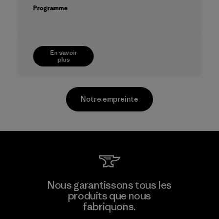
Programme
En savoir
plus
Notre empreinte
Arvind Limited (Shirting and
Nous garantissons tous les
Khaki Divisions)
produits que nous
fabriquons.
Material-supplier
F