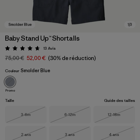
Baby Stand Up™ Shortalls
13
Avis
Évaluation: 4.7 / 5
75,00 €
52,00 €
(30% de réduction)
Smolder Blue
Couleur
Promo
Smolder Blue
Taille
Guide des tailles
Taille
Taille
Taille
3-6m
6-12m
12-18m
Épuisé
Épuisé
Épuisé
Taille
Taille
Taille
2 ans
3 ans
4 ans
Épuisé
Épuisé
Épuisé