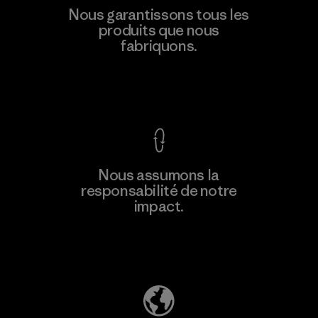
Hirdaramani Industries (Pvt)
Nous garantissons tous les
Ltd. - Kuruwita
produits que nous
M
fabriquons.
Factory
Voir la Garantie Ironclad
En savoir
Nous assumons la
plus
responsabilité de notre
impact.
Découvrez notre empreinte carbone