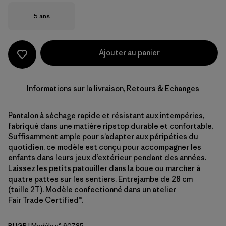
Taille
5 ans
Ajouter au panier
Informations sur la livraison, Retours & Echanges
Pantalon à séchage rapide et résistant aux intempéries,
fabriqué dans une matière ripstop durable et confortable.
Suffisamment ample pour s’adapter aux péripéties du
quotidien, ce modèle est conçu pour accompagner les
enfants dans leurs jeux d’extérieur pendant des années.
Laissez les petits patouiller dans la boue ou marcher à
quatre pattes sur les sentiers. Entrejambe de 28 cm
(taille 2T). Modèle confectionné dans un atelier
Fair Trade Certified™.
BUGR
| Modèle n° 60785