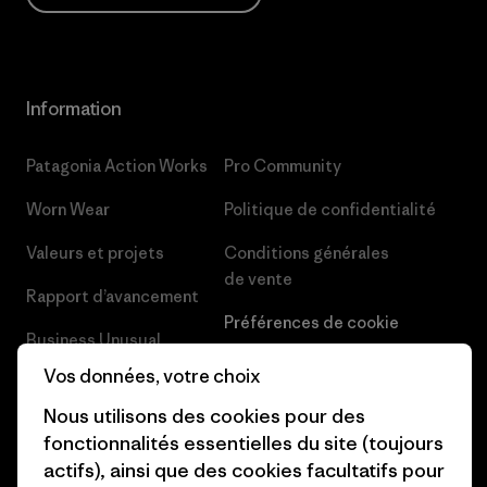
Information
Patagonia Action Works
Pro Community
Worn Wear
Politique de confidentialité
Valeurs et projets
Conditions générales
de vente
Rapport d’avancement
Préférences de cookie
Business Unusual
Carrières
Vos données, votre choix
Objectifs climatiques
Presse et media
Nous utilisons des cookies pour des
1% For The Planet
fonctionnalités essentielles du site (toujours
Industry program
actifs), ainsi que des cookies facultatifs pour
Comment nous