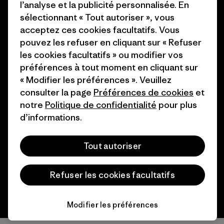
l’analyse et la publicité personnalisée. En
finançons
Programme d’affiliation
sélectionnant « Tout autoriser », vous
Cartes cadeaux
Patagonia Belgique Plan du
acceptez ces cookies facultatifs. Vous
site
pouvez les refuser en cliquant sur « Refuser
Nos magasins
les cookies facultatifs » ou modifier vos
préférences à tout moment en cliquant sur
« Modifier les préférences ». Veuillez
consulter la page
Préférences de cookies
et
notre
Politique de confidentialité
pour plus
© 2026 Patagonia, Inc. All Rights Reserved.
d’informations.
Tout autoriser
français
Refuser les cookies facultatifs
Modifier les préférences