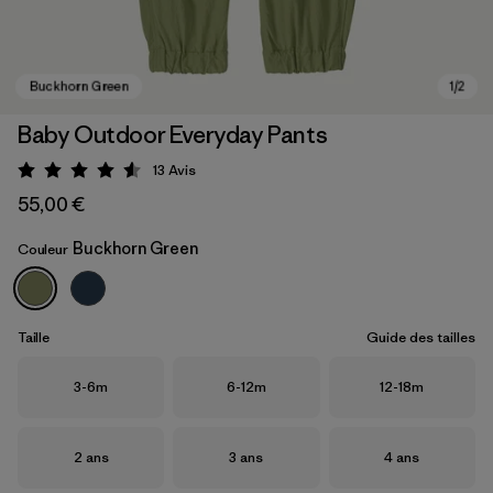
Baby Outdoor Everyday Pants
13
Avis
Évaluation: 4.5 / 5
55,00 €
Buckhorn Green
Couleur
Buckhorn Green
Taille
Guide des tailles
Taille
Taille
Taille
3-6m
6-12m
12-18m
Taille
Taille
Taille
2 ans
3 ans
4 ans