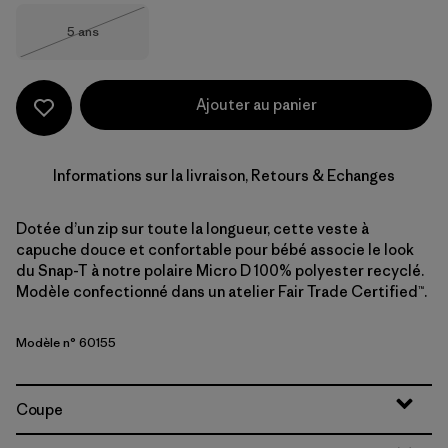
Taille
5 ans
Épuisé
Ajouter au panier
Informations sur la livraison, Retours & Echanges
Dotée d’un zip sur toute la longueur, cette veste à
capuche douce et confortable pour bébé associe le look
du Snap-T à notre polaire Micro D 100% polyester recyclé.
Modèle confectionné dans un atelier Fair Trade Certified™.
Modèle n° 60155
Coupe