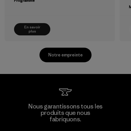
Programme
M
En savoir
plus
Notre empreinte
Supertex El Salvador
Nous garantissons tous les
produits que nous
Factory
M
fabriquons.