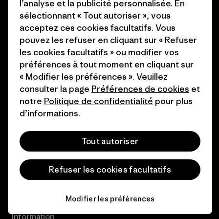
l’analyse et la publicité personnalisée. En
Aide
sélectionnant « Tout autoriser », vous
acceptez ces cookies facultatifs. Vous
pouvez les refuser en cliquant sur « Refuser
Service clients
Livraison
les cookies facultatifs » ou modifier vos
préférences à tout moment en cliquant sur
« Modifier les préférences ». Veuillez
FAQs
Réparations
Retours
consulter la page
Préférences de cookies
et
notre
Politique de confidentialité
pour plus
Guide des tailles
d’informations.
Entretien des produits
Login
Tout autoriser
Formulaire de contact
Refuser les cookies facultatifs
Modifier les préférences
Information