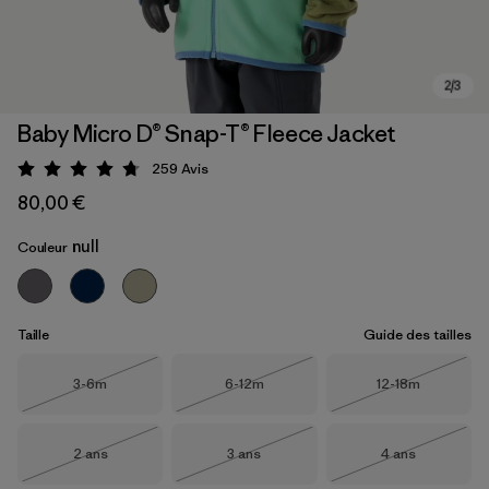
Baby Micro D® Snap-T® Fleece Jacket
259
Avis
Évaluation: 4.7 / 5
80,00 €
null
Couleur
Taille
Guide des tailles
Taille
Taille
Taille
3-6m
6-12m
12-18m
Épuisé
Épuisé
Épuisé
Taille
Taille
Taille
2 ans
3 ans
4 ans
Épuisé
Épuisé
Épuisé