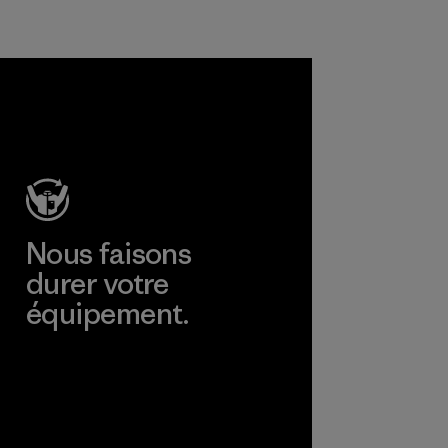
matières et les
produits sont sûrs
pour
l'environnement,
les ouvriers et les
consommateurs.
Programme
Nous faisons
durer votre
équipement.
Consulter Worn Wear