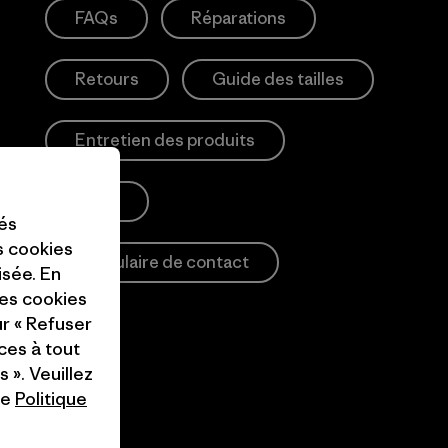
FAQs
Réparations
Retours
Guide des tailles
Entretien des produits
Login
tés
es cookies
Formulaire de contact
isée. En
ces cookies
ur « Refuser
ces à tout
 ». Veuillez
re
Politique