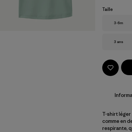
Taille
Taille
3-6m
Taille
3 ans
Informa
T-shirt léger
comme en deh
respirante, 