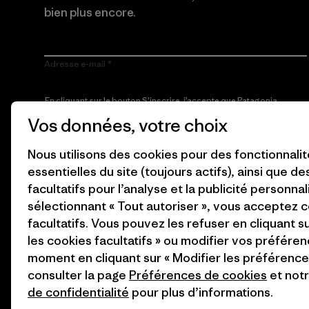
bien plus encore.
Adresse e-mail
En cliquant sur le bouton S’inscrire, j’accepte que Patagonia
utilise mon adresse e-mail pour m’envoyer des e-mails
Vos données, votre choix
concernant les produits, les histoires originales, la
sensibilisation à l’activisme, les informations sur les événements
et autres, conformément à la
Politique de confidentialité
de
Nous utilisons des cookies pour des fonctionnali
Patagonia.
essentielles du site (toujours actifs), ainsi que d
S’inscrire
facultatifs pour l’analyse et la publicité personnal
sélectionnant « Tout autoriser », vous acceptez 
facultatifs. Vous pouvez les refuser en cliquant s
les cookies facultatifs » ou modifier vos préféren
moment en cliquant sur « Modifier les préférences
consulter la page
Préférences de cookies
et not
de confidentialité
pour plus d’informations.