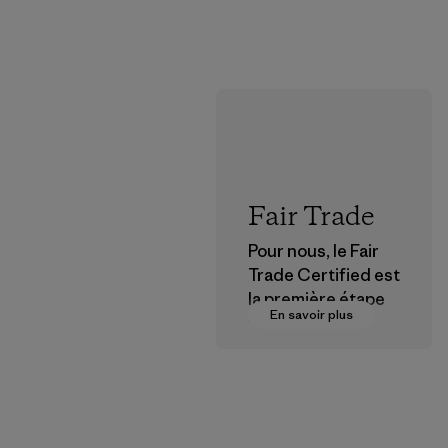
Fair Trade
Pour nous, le Fair
Trade Certified est
la première étape
En savoir plus
vers des
rémunérations plus
justes pour nos
partenaires dans la
chaîne
d'approvisionneme