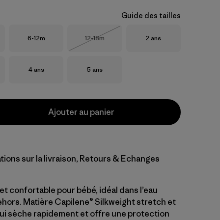
Guide des tailles
Taille
Taille
Taille
6-12m
12-18m
2 ans
Épuisé
Taille
Taille
4 ans
5 ans
Ajouter au panier
tions sur la livraison, Retours & Echanges
 et confortable pour bébé, idéal dans l’eau
ors. Matière Capilene® Silkweight stretch et
qui sèche rapidement et offre une protection