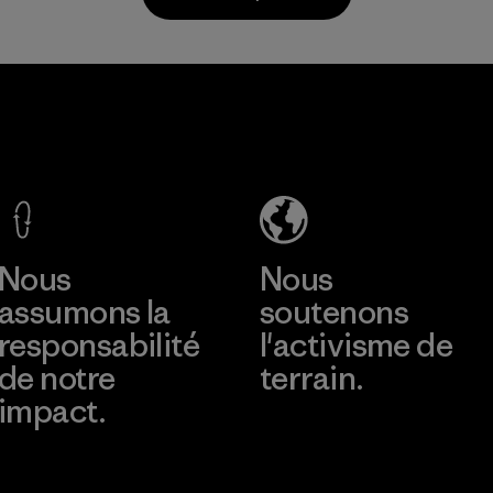
Matières
MAS Active
(Pvt) Ltd. -
Asialine
Factory
En savoir plus
Nous
Nous
assumons la
soutenons
responsabilité
l'activisme de
de notre
terrain.
impact.
Consulter Patagonia
Action Works
Découvrez notre