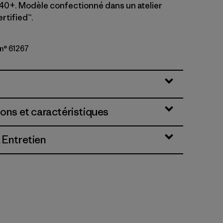
40+. Modèle confectionné dans un atelier
rtified™.
n° 61267
ins: Thin Ice
ions et caractéristiques
 Entretien