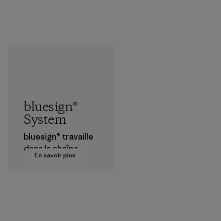
bluesign®
System
bluesign® travaille
dans la chaîne
En savoir plus
d’approvisionneme
nt textile pour
certifier que les
produits
chimiques, les
procédés, les