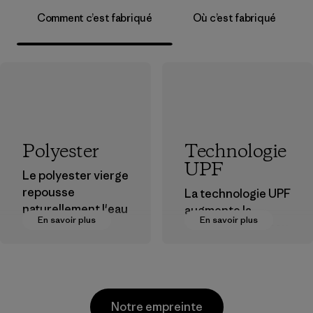
Comment c’est fabriqué
Où c’est fabriqué
Polyester
Technologie
UPF
Le polyester vierge
repousse
La technologie UPF
naturellement l'eau
augmente la
En savoir plus
En savoir plus
et est très
capacité d'un tissu
performant en
à empêcher que
extérieur.
les radiations UV
nocives atteignent
Matières
votre peau.
Notre empreinte