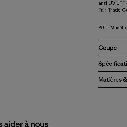
anti-UV UPF 
Fair Trade Ce
PDTI
| Modèle 
Pink Dolph
Coupe
Spécificat
Matières &
 aider à nous