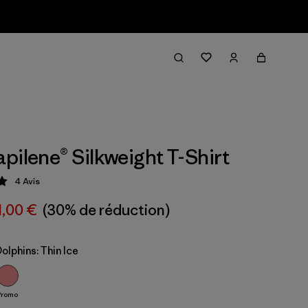
pilene® Silkweight T-Shirt
4
Avis
tion: 5 / 5
1,00 €
(30% de réduction)
olphins: Thin Ice
Promo