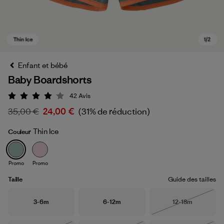
Enfant et bébé
Baby Boardshorts
42
Avis
Évaluation: 4.1 / 5
35,00 €
24,00 €
(31% de réduction)
Thin Ice
Couleur
Thin Ice
Promo
Promo
Taille
Guide des tailles
Taille
Taille
Taille
3-6m
6-12m
12-18m
Épuisé