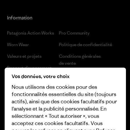
Information
Patagonia Action Works
Pro Community
Worn Wear
Politique de confidentialité
Valeurs et projets
Conditions générales
de vente
Rapport d’avancement
Préférences de cookie
Vos données, votre choix
Business Unusual
Nous utilisons des cookies pour des
Carrières
Objectifs climatiques
fonctionnalités essentielles du site (toujours
Presse et media
actifs), ainsi que des cookies facultatifs pour
1% For The Planet
l’analyse et la publicité personnalisée. En
Industry program
Comment nous finançons
sélectionnant « Tout autoriser », vous
Programme d’affiliation
acceptez ces cookies facultatifs. Vous
Cartes cadeaux