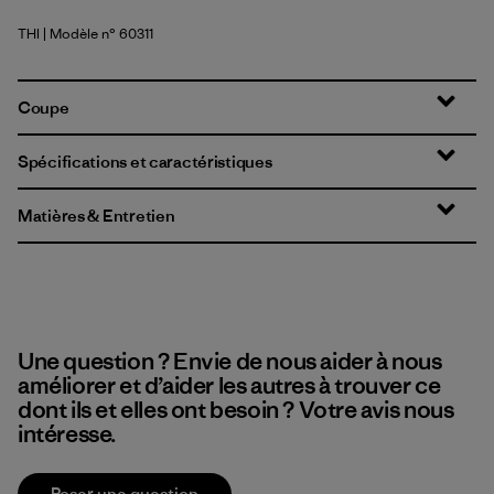
THI
| Modèle n° 60311
Thin Ice
Coupe
Spécifications et caractéristiques
Matières & Entretien
Une question ? Envie de nous aider à nous
améliorer et d’aider les autres à trouver ce
dont ils et elles ont besoin ? Votre avis nous
intéresse.
Poser une question