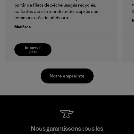
d
partir de filets de pêche usagés recyclés,
collectés dans le monde entier auprès des
communautés de pêcheurs.
M
Matières
En savoir
plus
Notre empreinte
Viet Tien Garment JSC
Nous garantissons tous les