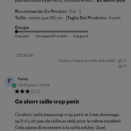
pantaloncino è perfetto, comodo e mol...
En savoir plus
|
Recommande Ce Produit:
Oui
|
Taille:
moins que 145 cm
Taglia Del Prodotto:
4 anni
Coupe
Date
23/06/26
Cette critique a-t-elle été utile?
0
de
0
publication
Fanny
F
Vérificateur vérifié
Ce short taille trop petit
Ce short taille beaucoup trop petit et il est dommage
qu’il n’y ait pas de taille au delà pour le même modèle!!
Cela passe directement à la taille adulte. Quel