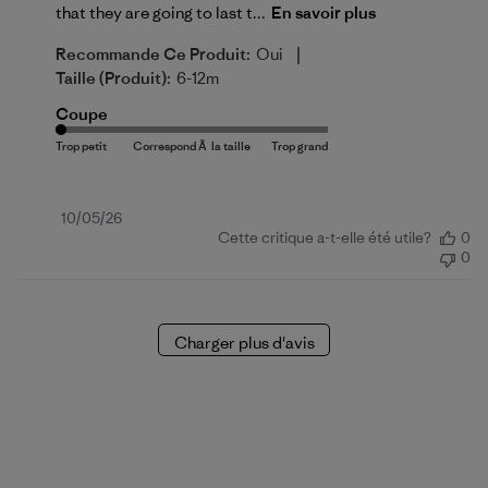
that they are going to last t...
En savoir plus
|
Recommande Ce Produit:
Oui
Taille (produit):
6-12m
Coupe
Date
10/05/26
Cette critique a-t-elle été utile?
0
de
0
publication
Charger plus d'avis