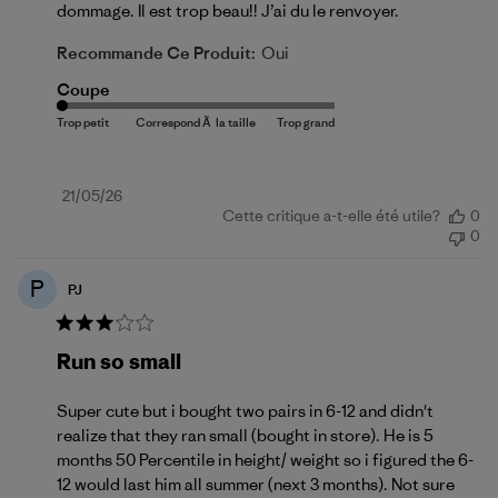
dommage. Il est trop beau!! J’ai du le renvoyer.
Recommande Ce Produit:
Oui
Coupe
Date
21/05/26
Cette critique a-t-elle été utile?
0
de
0
publication
P
PJ
Run so small
Super cute but i bought two pairs in 6-12 and didn't
realize that they ran small (bought in store). He is 5
months 50 Percentile in height/ weight so i figured the 6-
12 would last him all summer (next 3 months). Not sure