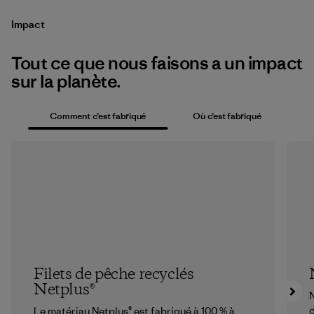
Impact
Tout ce que nous faisons a un impact
sur la planète.
Comment c’est fabriqué
Où c’est fabriqué
Filets de pêche recyclés
Netplus®
N
d
Le matériau Netplus® est fabriqué à 100 % à