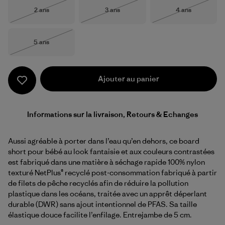
Taille
Taille
Taille
2 ans
3 ans
4 ans
Épuisé
Épuisé
Épuisé
Taille
5 ans
Épuisé
Ajouter au panier
Informations sur la livraison, Retours & Echanges
Aussi agréable à porter dans l’eau qu’en dehors, ce board
short pour bébé au look fantaisie et aux couleurs contrastées
est fabriqué dans une matière à séchage rapide 100% nylon
texturé NetPlus® recyclé post-consommation fabriqué à partir
de filets de pêche recyclés afin de réduire la pollution
plastique dans les océans, traitée avec un apprêt déperlant
durable (DWR) sans ajout intentionnel de PFAS. Sa taille
élastique douce facilite l’enfilage. Entrejambe de 5 cm.