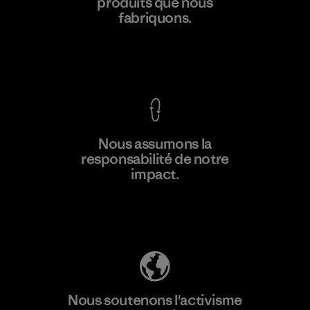
produits que nous
Factory
M
fabriquons.
Voir la Garantie Ironclad
En savoir
Nous assumons la
plus
responsabilité de notre
impact.
Découvrez notre empreinte carbone
Nous soutenons l'activisme