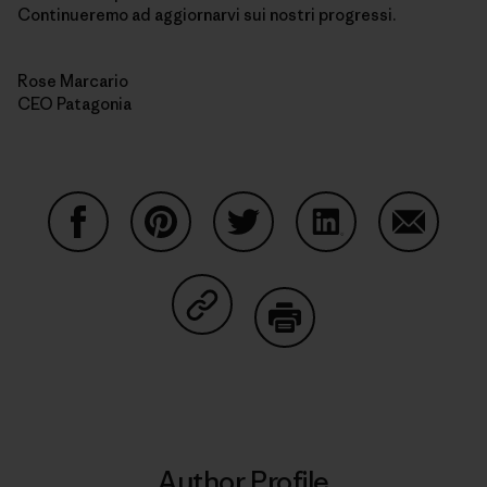
Continueremo ad aggiornarvi sui nostri progressi.
Rose Marcario
CEO Patagonia
Share on Facebook
Share on Pinterest
Share on Twitter
Share on LinkedIn
Share on
Share on Copy Link
Print
Author Profile