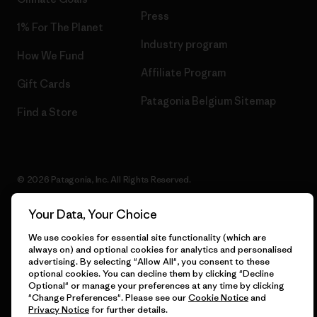
Press
1% For The Planet
Industry program
How We Fund
Affiliate Program
Gift Cards
Patagonia Belgium Sitemap
Find a Store
© 2026 Patagonia, Inc. All Rights Reserved.
Your Data, Your Choice
We use cookies for essential site functionality (which are
English
always on) and optional cookies for analytics and personalised
advertising. By selecting "Allow All", you consent to these
optional cookies. You can decline them by clicking "Decline
Optional" or manage your preferences at any time by clicking
"Change Preferences". Please see our
Cookie Notice
and
Privacy Notice
for further details.