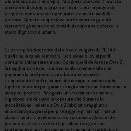
della lana. La partnership di Patagonia con Ovis 21 è stata
una fonte di orgoglio grazie all’importante impegno del
progetto con scopo di rigenerare l’ecosistema delle
praterie. Questo scopo deve però essere raggiunto
trattando gli animali che contribuiscono a tale sforzo in
modo dignitoso e umano.
La parte più scioccante del video divulgato da PETA è
quella nella quale si mostra l’uccisione di ovini per il
consumo alimentare umano. Come quelli della rete Ovis 21,
la maggior parte dei ranch su scala commerciale che
generano lana di pecora, produce anche carne.
L’importante è sottolineare che noi applichiamo regole
rigide e coerenti per garantire agli animali che forniscono la
lana per i prodotti Patagonia un trattamento umano e
dignitoso, sia durante la tosatura che durante la
macellazione. Insieme a Ovis 21 abbiamo raggiunto
importanti progressi per proteggere gli animali, ma non
siamo riusciti a implementare un processo globale che
garantisca da parte di tutti gli allevatori gli stessi
trattamenti e pertanto siamo estremamente addolorati