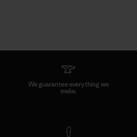
We guarantee everything we
make.
View Ironclad Guarantee