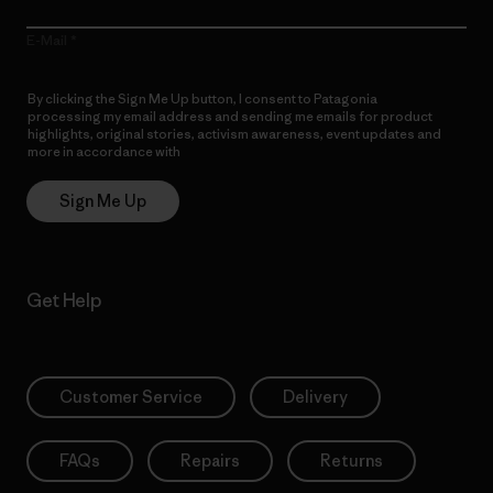
E-Mail
By clicking the Sign Me Up button, I consent to Patagonia
processing my email address and sending me emails for product
highlights, original stories, activism awareness, event updates and
more in accordance with
Patagonia’s Privacy Notice
Sign Me Up
Get Help
Customer Service
Delivery
FAQs
Repairs
Returns