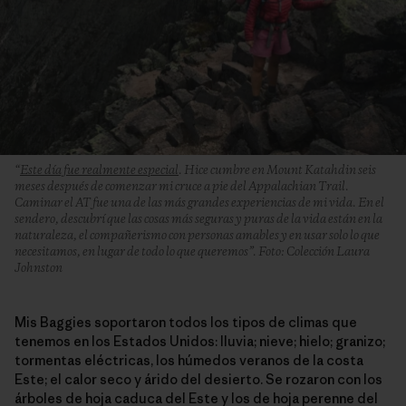
“
Este día fue realmente especial
. Hice cumbre en Mount Katahdin seis
meses después de comenzar mi cruce a pie del Appalachian Trail.
Caminar el AT fue una de las más grandes experiencias de mi vida. En el
sendero, descubrí que las cosas más seguras y puras de la vida están en la
naturaleza, el compañerismo con personas amables y en usar solo lo que
necesitamos, en lugar de todo lo que queremos”. Foto: Colección Laura
Johnston
Mis Baggies soportaron todos los tipos de climas que
tenemos en los Estados Unidos: lluvia; nieve; hielo; granizo;
tormentas eléctricas, los húmedos veranos de la costa
Este; el calor seco y árido del desierto. Se rozaron con los
árboles de hoja caduca del Este y los de hoja perenne del