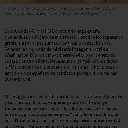
“Como todas las cosas en la vida, caminar a través de todo el estado de
California sucedió un paso a la vez”. Foto: Colección Laura Johnston
Después del AT y el PCT, descubrí una pequeña
quemadura de fogata en mis shorts. Ustedes los repararon
gratis, sin hacer preguntas, con un nuevo parche rosa.
Cuando la empleada de mi tienda Patagonia local en
Washington, D.C. los empacó para enviarlos al centro de
reparaciones en Reno, Nevada, me dijo, “¡Nunca los dejes
ir!” Me comprometí a cuidar de ellos como lo haría con un
amigo o un compañero de senderos, porque ellos me han
cuidado a mí.
Mis Baggies me recuerdan hacer lo correcto por el planeta
y las tierras públicas, y reparar y reutilizar lo que ya
tenemos. También me recuerdan el valor de tener menos
pero más preciadas posesiones. Yvon Chouinard dijo una
vez, “No necesitas un short diferente para cada actividad
en tu vida. ¿Por qué mejor no tener uno solo que sea muy