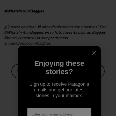
#WhatsInYourBaggies
¿Quieres celebrar 36 años de diversión con nosotros? Pon
#WhatsInYourBaggies en tu foto favorita usando Baggies
Shorts y nosotros la compartiremos
en
patagonia.com/baggies
.
Enjoying these
stories?
Share on Facebook
Share on Pinterest
Share on Twitter
Share on LinkedIn
Share on
Sign up to receive Patagonia
emails and get our latest
stories in your mailbox.
Share on Copy Link
Print