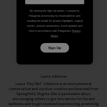
By clicking the Sign Up button, I consent to
Author Profile
Patagonia processing my email address and
sending me emails for product highlights, original
stories, activism awareness, event updates and
more in accordance with Patagonia’s
Privacy
Notice
.
Sign Up
Laura Johnston
Laura “Hey Girl” Johnston is an environmental
conservation and outdoor creative professional from
Springfield, Virginia. She is passionate about
encouraging others to get into nature for fun and
wellness, and to get involved in protecting, promoting