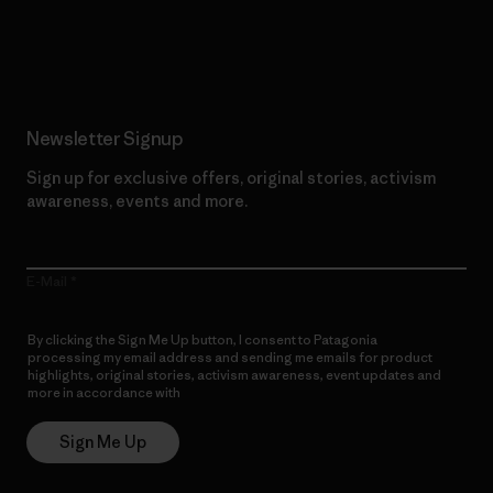
Read Our Commitment
Newsletter Signup
Sign up for exclusive offers, original stories, activism
awareness, events and more.
E-Mail
By clicking the Sign Me Up button, I consent to Patagonia
processing my email address and sending me emails for product
highlights, original stories, activism awareness, event updates and
more in accordance with
Patagonia’s Privacy Notice
Sign Me Up