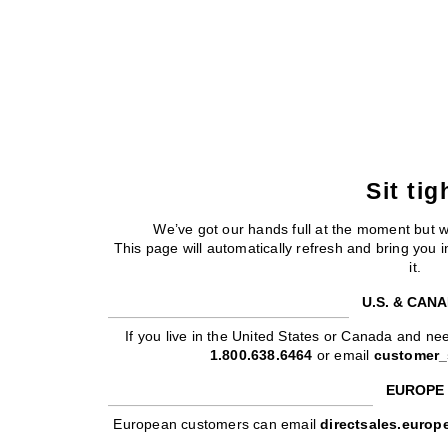
Sit tig
We’ve got our hands full at the moment but 
This page will automatically refresh and bring you
it.
U.S. & CAN
If you live in the United States or Canada and nee
1.800.638.6464
or email
customer_
EUROPE
European customers can email
directsales.euro