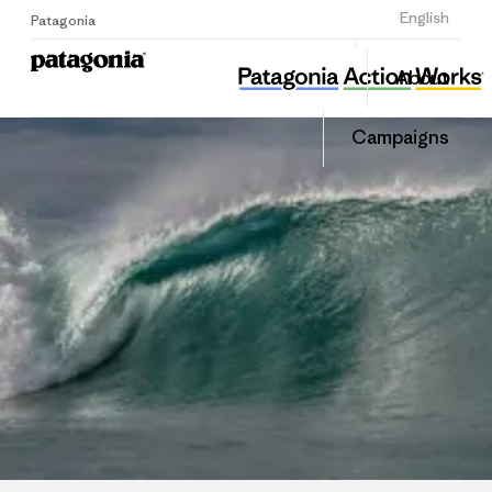
Sign Up
English
Patagonia
해마마을협동조합
Share
About
this
Home
Share
Grante
on
Campaigns
Linked