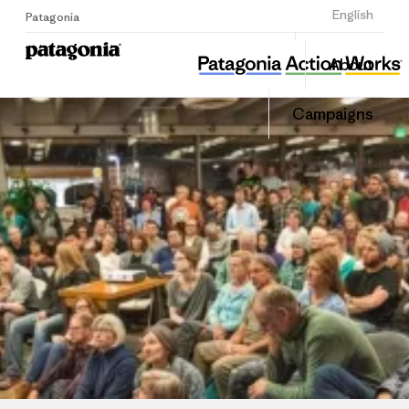
Sign Up
English
Patagonia
뿌리와 이끼
Share
About
this
Home
Share
Grante
on
Campaigns
Linked