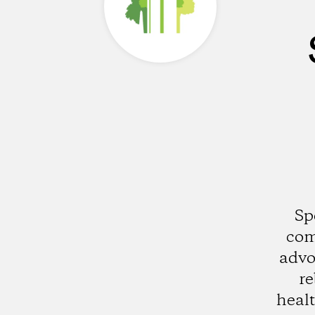
Sp
com
advo
re
healt