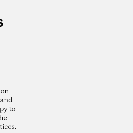
s
ton
 and
py to
the
tices.