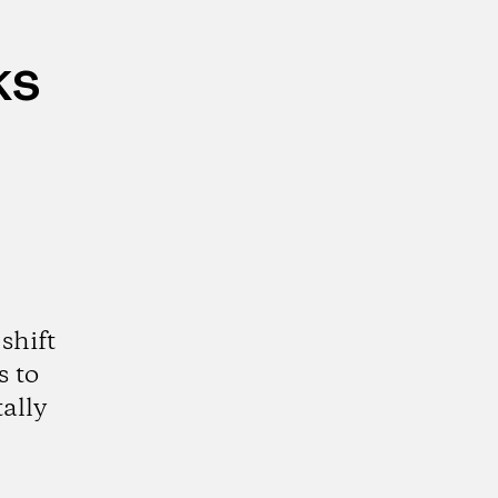
ks
shift
s to
ally