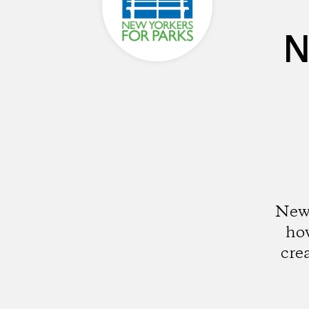
N
New 
how
cre